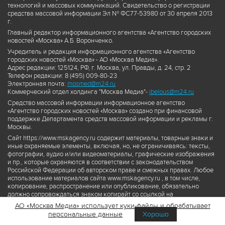
технологий и массовых коммуникаций. Свидетельство о регистрации
средства массовой информации Эл № ФС77-53980 от 30 апреля 2013
г.
Главный редактор информационного агентства «Агентство городских
новостей «Москва» А.Б. Воронченко.
Учредитель и редакция информационного агентства «Агентство
городских новостей «Москва» - АО «Москва Медиа».
Адрес редакции: 125124, РФ, г. Москва, ул. Правды, д. 24, стр. 2
Телефон редакции: 8 (495) 009-80-23
Электронная почта:
mosmed@m24.ru
Коммерческий отдел холдинга "Москва Медиа"-
ibelous@m24.ru
Средство массовой информации информационное агентство
«Агентство городских новостей «Москва» создано при финансовой
поддержке Департамента средств массовой информации и рекламы г.
Москвы.
Сайт https://www.mskagency.ru содержит материалы, товарные знаки и
иные охраняемые элементы, включая, но, не ограничиваясь: тексты,
фотографии, аудио и/или видеоматериалы, графические изображения
и пр., которые охраняются в соответствии с законодательством
Российской Федерации об авторском праве и смежных правах. Любое
использование материалов сайта www.mskagency.ru , в том числе,
копирование, распространение или опубликование, обязательно
должно сопровождаться знаком копирайт со ссылкой на
правообладателя © АО «Москва Медиа», а также гиперссылкой на сайт
АО «Москва Медиа» использует куки-файлы и обрабатывает
www.mskagency.ru как на первоисточник информации. Переработка
персональные данные
Хорошо
материалов сайта www.mskagency.ru не допускается.