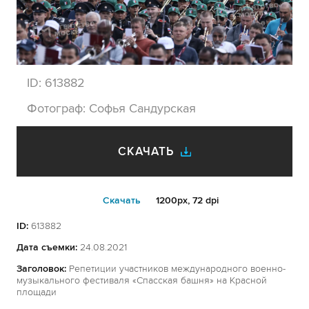
ID:
613882
Фотограф:
Софья Сандурская
СКАЧАТЬ
Cкачать
1200px, 72 dpi
ID:
613882
Дата съемки:
24.08.2021
Заголовок:
Репетиции участников международного военно-
музыкального фестиваля «Спасская башня» на Красной
площади