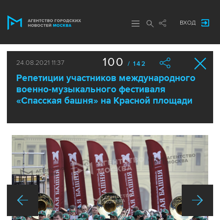
ВХОД
100
24.08.2021 11:37
/ 142
Репетиции участников международного
военно-музыкального фестиваля
«Спасская башня» на Красной площади