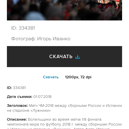
ID:
334381
Фотограф:
Игорь Иванко
СКАЧАТЬ
Cкачать
1200px, 72 dpi
ID:
334381
Дата съемки:
01.07.2018
Заголовок:
Матч ЧМ-2018 между сборными России и Испании
на стадионе «Лужники»
Описание:
Болельщики во время матча 1/8 финала
чемпионата мира по футболу 2018 г. между сборными России