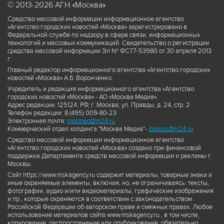
© 2013-2026 АГН «Москва»
Средство массовой информации информационное агентство
«Агентство городских новостей «Москва» зарегистрировано в
Федеральной службе по надзору в сфере связи, информационных
технологий и массовых коммуникаций. Свидетельство о регистрации
средства массовой информации Эл № ФС77-53980 от 30 апреля 2013
г.
Главный редактор информационного агентства «Агентство городских
новостей «Москва» А.Б. Воронченко.
Учредитель и редакция информационного агентства «Агентство
городских новостей «Москва» - АО «Москва Медиа».
Адрес редакции: 125124, РФ, г. Москва, ул. Правды, д. 24, стр. 2
Телефон редакции: 8 (495) 009-80-23
Электронная почта:
mosmed@m24.ru
Коммерческий отдел холдинга "Москва Медиа"-
ibelous@m24.ru
Средство массовой информации информационное агентство
«Агентство городских новостей «Москва» создано при финансовой
поддержке Департамента средств массовой информации и рекламы г.
Москвы.
Сайт https://www.mskagency.ru содержит материалы, товарные знаки и
иные охраняемые элементы, включая, но, не ограничиваясь: тексты,
фотографии, аудио и/или видеоматериалы, графические изображения
и пр., которые охраняются в соответствии с законодательством
Российской Федерации об авторском праве и смежных правах. Любое
использование материалов сайта www.mskagency.ru , в том числе,
копирование, распространение или опубликование, обязательно