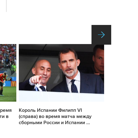
время
Король Испании Филипп VI
Вратарь сбо
ти в
(справа) во время матча между
де Хеа во вр
сборными России и Испании ...
сборными Рос