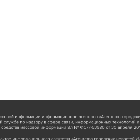
ссовой информации информационное агентство «Агентство городски
 службе по надзору в сфере связи, информационных технологий и
 средства массовой информации Эл № ФС77-53980 от 30 апреля 2013
актор информационного агентства «Агентство городских новостей «М