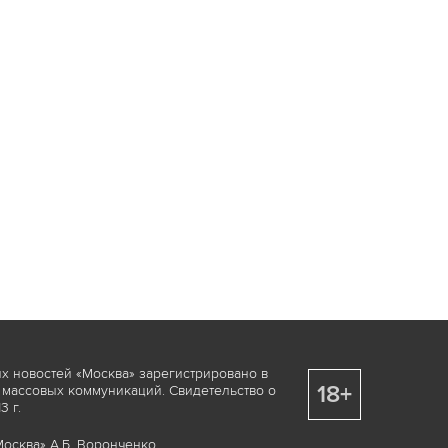
х новостей «Москва» зарегистрировано в
18+
 массовых коммуникаций. Свидетельство о
 г.
осква» А.Б. Воронченко.