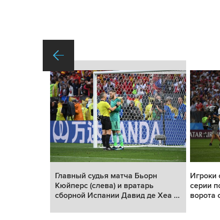
тча 1/8
Главный судья матча Бьорн
Игроки 
а по
Кюйперс (слева) и вратарь
серии п
о...
сборной Испании Давид де Хеа ...
ворота 