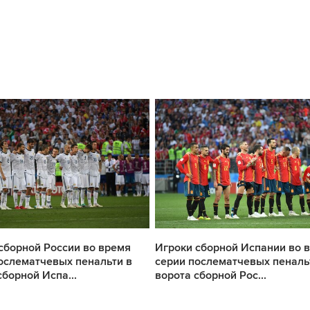
сборной России во время
Игроки сборной Испании во 
ослематчевых пенальти в
серии послематчевых пеналь
сборной Испа...
ворота сборной Рос...