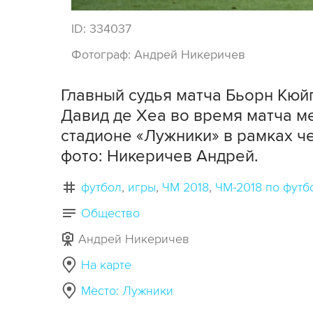
ID:
334037
Фотограф:
Андрей Никеричев
Главный судья матча Бьорн Кюйп
Давид де Хеа во время матча м
стадионе «Лужники» в рамках че
фото: Никеричев Андрей.
футбол
игры
ЧМ 2018
ЧМ-2018 по футб
Общество
Андрей Никеричев
На карте
Место: Лужники