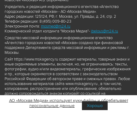
новостей «Москва» А.Б. Воронченко.
Учредитель и редакция информационного агентства «Агентство
городских новостей «Москва» - АО «Москва Медиа».
Адрес редакции: 125124, РФ, г. Москва, ул. Правды, д. 24, стр. 2
Телефон редакции: 8 (495) 009-80-23
Электронная почта:
mosmed@m24.ru
Коммерческий отдел холдинга "Москва Медиа"-
ibelous@m24.ru
Средство массовой информации информационное агентство
«Агентство городских новостей «Москва» создано при финансовой
поддержке Департамента средств массовой информации и рекламы г.
Москвы.
Сайт https://www.mskagency.ru содержит материалы, товарные знаки и
иные охраняемые элементы, включая, но, не ограничиваясь: тексты,
фотографии, аудио и/или видеоматериалы, графические изображения
и пр., которые охраняются в соответствии с законодательством
Российской Федерации об авторском праве и смежных правах. Любое
использование материалов сайта www.mskagency.ru , в том числе,
копирование, распространение или опубликование, обязательно
должно сопровождаться знаком копирайт со ссылкой на
правообладателя © АО «Москва Медиа», а также гиперссылкой на сайт
АО «Москва Медиа» использует куки-файлы и обрабатывает
www.mskagency.ru как на первоисточник информации. Переработка
персональные данные
Хорошо
материалов сайта www.mskagency.ru не допускается.
Пользовательское соглашение об использовании материалов
Агентства городских новостей «Москва»
Политика обработки персональных данных