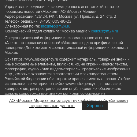
новостей «Москва» А.Б. Воронченко.
Учредитель и редакция информационного агентства «Агентство
городских новостей «Москва» - АО «Москва Медиа».
Адрес редакции: 125124, РФ, г. Москва, ул. Правды, д. 24, стр. 2
Телефон редакции: 8 (495) 009-80-23
Электронная почта:
mosmed@m24.ru
Коммерческий отдел холдинга "Москва Медиа"-
ibelous@m24.ru
Средство массовой информации информационное агентство
«Агентство городских новостей «Москва» создано при финансовой
поддержке Департамента средств массовой информации и рекламы г.
Москвы.
Сайт https://www.mskagency.ru содержит материалы, товарные знаки и
иные охраняемые элементы, включая, но, не ограничиваясь: тексты,
фотографии, аудио и/или видеоматериалы, графические изображения
и пр., которые охраняются в соответствии с законодательством
Российской Федерации об авторском праве и смежных правах. Любое
использование материалов сайта www.mskagency.ru , в том числе,
копирование, распространение или опубликование, обязательно
должно сопровождаться знаком копирайт со ссылкой на
правообладателя © АО «Москва Медиа», а также гиперссылкой на сайт
АО «Москва Медиа» использует куки-файлы и обрабатывает
www.mskagency.ru как на первоисточник информации. Переработка
персональные данные
Хорошо
материалов сайта www.mskagency.ru не допускается.
Пользовательское соглашение об использовании материалов
Агентства городских новостей «Москва»
Политика обработки персональных данных