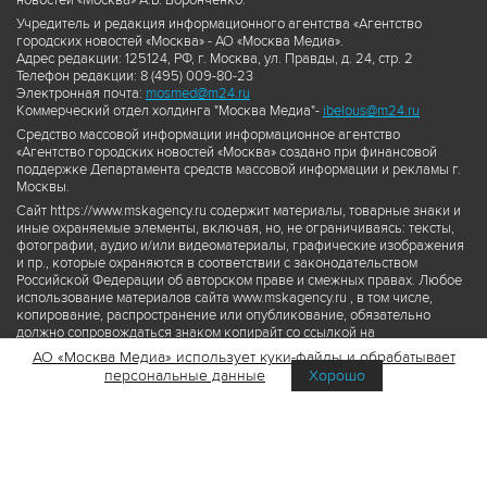
новостей «Москва» А.Б. Воронченко.
Учредитель и редакция информационного агентства «Агентство
городских новостей «Москва» - АО «Москва Медиа».
Адрес редакции: 125124, РФ, г. Москва, ул. Правды, д. 24, стр. 2
Телефон редакции: 8 (495) 009-80-23
Электронная почта:
mosmed@m24.ru
Коммерческий отдел холдинга "Москва Медиа"-
ibelous@m24.ru
Средство массовой информации информационное агентство
«Агентство городских новостей «Москва» создано при финансовой
поддержке Департамента средств массовой информации и рекламы г.
Москвы.
Сайт https://www.mskagency.ru содержит материалы, товарные знаки и
иные охраняемые элементы, включая, но, не ограничиваясь: тексты,
фотографии, аудио и/или видеоматериалы, графические изображения
и пр., которые охраняются в соответствии с законодательством
Российской Федерации об авторском праве и смежных правах. Любое
использование материалов сайта www.mskagency.ru , в том числе,
копирование, распространение или опубликование, обязательно
должно сопровождаться знаком копирайт со ссылкой на
правообладателя © АО «Москва Медиа», а также гиперссылкой на сайт
АО «Москва Медиа» использует куки-файлы и обрабатывает
www.mskagency.ru как на первоисточник информации. Переработка
персональные данные
Хорошо
материалов сайта www.mskagency.ru не допускается.
Пользовательское соглашение об использовании материалов
Агентства городских новостей «Москва»
Политика обработки персональных данных