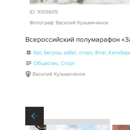
ID:
1005605
Фотограф:
Василий Кузьмичёнок
Всероссийский полумарафон «За
Бег
Бегуны
забег
спорт
Флаг
Капибар
Общество
Спорт
Василий Кузьмичёнок