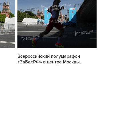
Всероссийский полумарафон
Всероссийск
«ЗаБег.РФ» в центре Москвы.
«ЗаБег.РФ» в