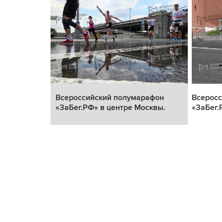
рафон
Всероссийский полумарафон
Всерос
сквы.
«ЗаБег.РФ» в центре Москвы.
«ЗаБег.