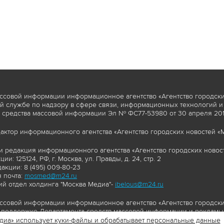
ссовой информации информационное агентство «Агентство городски
 службе по надзору в сфере связи, информационных технологий и
 средства массовой информации Эл № ФС77-53980 от 30 апреля 2013
актор информационного агентства «Агентство городских новостей «М
и редакция информационного агентства «Агентство городских новост
ии: 125124, РФ, г. Москва, ул. Правды, д. 24, стр. 2
акции: 8 (495) 009-80-23
 почта:
mosmed@m24.ru
й отдел холдинга "Москва Медиа"-
ibelous@m24.ru
ссовой информации информационное агентство «Агентство городски
поддержке Департамента средств массовой информации и рекламы 
диа» использует куки-файлы и обрабатывает персональные данные