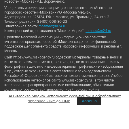
новостей «Москва» А.Б. Воронченко.
Учредитель и редакция информационного агентства «Агентство
городских новостей «Москва» - АО «Москва Медиа».
Адрес редакции: 125124, РФ, г. Москва, ул. Правды, д. 24, стр. 2
Телефон редакции: 8 (495) 009-80-23
Электронная почта:
mosmed@m24.ru
Коммерческий отдел холдинга "Москва Медиа"-
ibelous@m24.ru
Средство массовой информации информационное агентство
«Агентство городских новостей «Москва» создано при финансовой
поддержке Департамента средств массовой информации и рекламы г.
Москвы.
Сайт https://www.mskagency.ru содержит материалы, товарные знаки и
иные охраняемые элементы, включая, но, не ограничиваясь: тексты,
фотографии, аудио и/или видеоматериалы, графические изображения
и пр., которые охраняются в соответствии с законодательством
Российской Федерации об авторском праве и смежных правах. Любое
использование материалов сайта www.mskagency.ru , в том числе,
копирование, распространение или опубликование, обязательно
должно сопровождаться знаком копирайт со ссылкой на
правообладателя © АО «Москва Медиа», а также гиперссылкой на сайт
АО «Москва Медиа» использует куки-файлы и обрабатывает
www.mskagency.ru как на первоисточник информации. Переработка
персональные данные
Хорошо
материалов сайта www.mskagency.ru не допускается.
Пользовательское соглашение об использовании материалов
Агентства городских новостей «Москва»
Политика обработки персональных данных