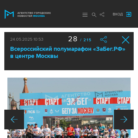
ВХОД
28
24.05.2025 10:53
/ 215
Всероссийский полумарафон «ЗаБег.РФ»
в центре Москвы