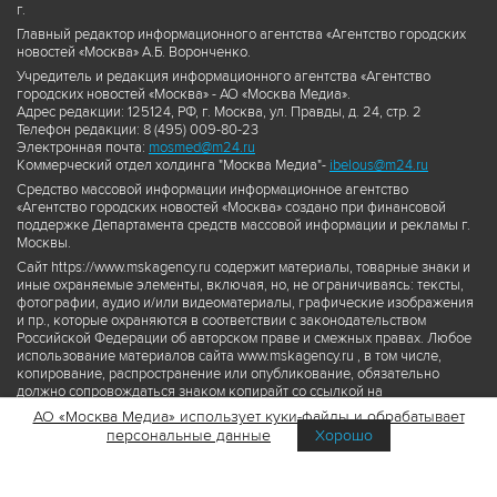
г.
Главный редактор информационного агентства «Агентство городских
новостей «Москва» А.Б. Воронченко.
Учредитель и редакция информационного агентства «Агентство
городских новостей «Москва» - АО «Москва Медиа».
Адрес редакции: 125124, РФ, г. Москва, ул. Правды, д. 24, стр. 2
Телефон редакции: 8 (495) 009-80-23
Электронная почта:
mosmed@m24.ru
Коммерческий отдел холдинга "Москва Медиа"-
ibelous@m24.ru
Средство массовой информации информационное агентство
«Агентство городских новостей «Москва» создано при финансовой
поддержке Департамента средств массовой информации и рекламы г.
Москвы.
Сайт https://www.mskagency.ru содержит материалы, товарные знаки и
иные охраняемые элементы, включая, но, не ограничиваясь: тексты,
фотографии, аудио и/или видеоматериалы, графические изображения
и пр., которые охраняются в соответствии с законодательством
Российской Федерации об авторском праве и смежных правах. Любое
использование материалов сайта www.mskagency.ru , в том числе,
копирование, распространение или опубликование, обязательно
должно сопровождаться знаком копирайт со ссылкой на
правообладателя © АО «Москва Медиа», а также гиперссылкой на сайт
АО «Москва Медиа» использует куки-файлы и обрабатывает
www.mskagency.ru как на первоисточник информации. Переработка
персональные данные
Хорошо
материалов сайта www.mskagency.ru не допускается.
Пользовательское соглашение об использовании материалов
Агентства городских новостей «Москва»