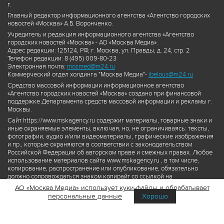
г.
Главный редактор информационного агентства «Агентство городских
новостей «Москва» А.Б. Воронченко.
Учредитель и редакция информационного агентства «Агентство
городских новостей «Москва» - АО «Москва Медиа».
Адрес редакции: 125124, РФ, г. Москва, ул. Правды, д. 24, стр. 2
Телефон редакции: 8 (495) 009-80-23
Электронная почта:
mosmed@m24.ru
Коммерческий отдел холдинга "Москва Медиа"-
ibelous@m24.ru
Средство массовой информации информационное агентство
«Агентство городских новостей «Москва» создано при финансовой
поддержке Департамента средств массовой информации и рекламы г.
Москвы.
Сайт https://www.mskagency.ru содержит материалы, товарные знаки и
иные охраняемые элементы, включая, но, не ограничиваясь: тексты,
фотографии, аудио и/или видеоматериалы, графические изображения
и пр., которые охраняются в соответствии с законодательством
Российской Федерации об авторском праве и смежных правах. Любое
использование материалов сайта www.mskagency.ru , в том числе,
копирование, распространение или опубликование, обязательно
должно сопровождаться знаком копирайт со ссылкой на
правообладателя © АО «Москва Медиа», а также гиперссылкой на сайт
АО «Москва Медиа» использует куки-файлы и обрабатывает
www.mskagency.ru как на первоисточник информации. Переработка
персональные данные
Хорошо
материалов сайта www.mskagency.ru не допускается.
Пользовательское соглашение об использовании материалов
Агентства городских новостей «Москва»