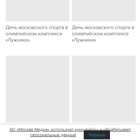
День московского спорта в
День московского спорта в
олимпийском комплексе
олимпийском комплексе
«Лужники».
«Лужники».
День московского спорта в
День московского спорта в
АО «Москва Медиа» использует куки-файлы и обрабатывает
олимпийском комплексе
олимпийском комплексе
персональные данные
Хорошо