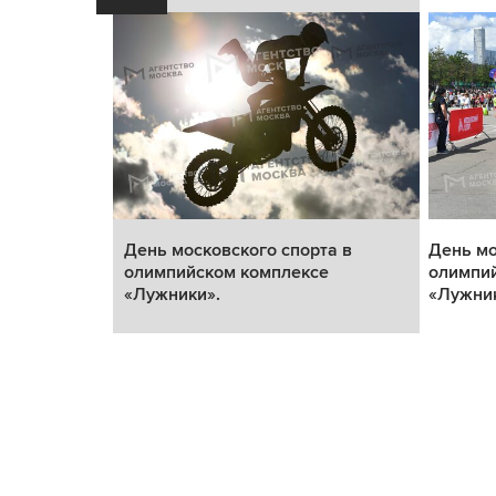
а в
День московского спорта в
День мо
е
олимпийском комплексе
олимпи
«Лужники».
«Лужник