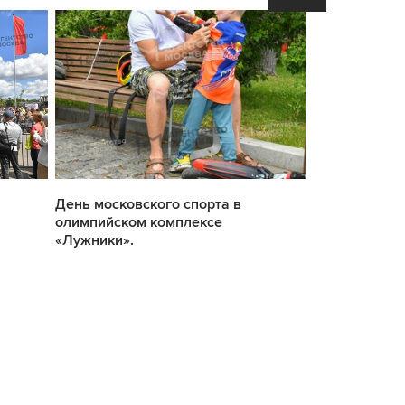
День московского спорта в
День московс
олимпийском комплексе
олимпийском
«Лужники».
«Лужники».