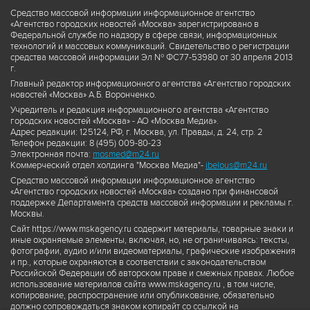
Средство массовой информации информационное агентство
«Агентство городских новостей «Москва» зарегистрировано в
Федеральной службе по надзору в сфере связи, информационных
технологий и массовых коммуникаций. Свидетельство о регистрации
средства массовой информации Эл № ФС77-53980 от 30 апреля 2013
г.
Главный редактор информационного агентства «Агентство городских
новостей «Москва» А.Б. Воронченко.
Учредитель и редакция информационного агентства «Агентство
городских новостей «Москва» - АО «Москва Медиа».
Адрес редакции: 125124, РФ, г. Москва, ул. Правды, д. 24, стр. 2
Телефон редакции: 8 (495) 009-80-23
Электронная почта:
mosmed@m24.ru
Коммерческий отдел холдинга "Москва Медиа"-
ibelous@m24.ru
Средство массовой информации информационное агентство
«Агентство городских новостей «Москва» создано при финансовой
поддержке Департамента средств массовой информации и рекламы г.
Москвы.
Сайт https://www.mskagency.ru содержит материалы, товарные знаки и
иные охраняемые элементы, включая, но, не ограничиваясь: тексты,
фотографии, аудио и/или видеоматериалы, графические изображения
и пр., которые охраняются в соответствии с законодательством
Российской Федерации об авторском праве и смежных правах. Любое
использование материалов сайта www.mskagency.ru , в том числе,
копирование, распространение или опубликование, обязательно
должно сопровождаться знаком копирайт со ссылкой на