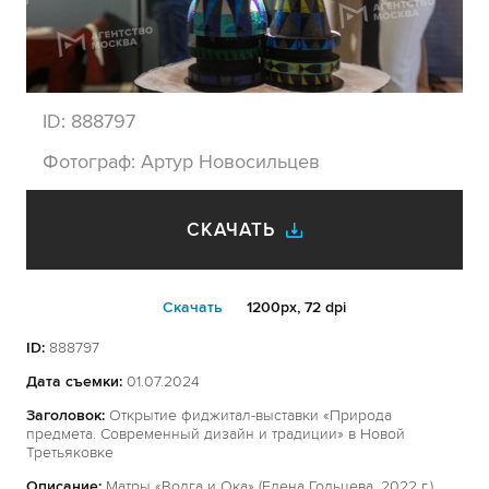
ID:
888797
Фотограф:
Артур Новосильцев
СКАЧАТЬ
Cкачать
1200px, 72 dpi
ID:
888797
Дата съемки:
01.07.2024
Заголовок:
Открытие фиджитал-выставки «Природа
предмета. Современный дизайн и традиции» в Новой
Третьяковке
Описание:
Матры «Волга и Ока» (Елена Гольцева, 2022 г.).