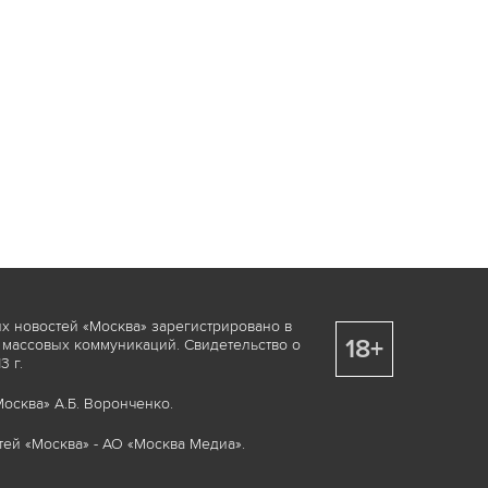
х новостей «Москва» зарегистрировано в
18+
 массовых коммуникаций. Свидетельство о
 г.
осква» А.Б. Воронченко.
ей «Москва» - АО «Москва Медиа».