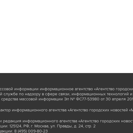
ссовой информации информационное агентство «Агентство городски
 службе по надзору в сфере связи, информационных технологий и
 средства массовой информации Эл № ФС77-53980 от 30 апреля 2013
актор информационного агентства «Агентство городских новостей «М
и редакция информационного агентства «Агентство городских новост
ии: 125124, РФ, г. Москва, ул. Правды, д. 24, стр. 2
акции: 8 (495) 009-80-23