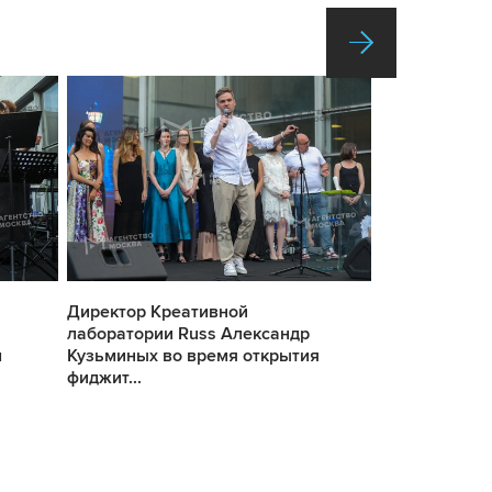
Директор Креативной
Директор Кр
лаборатории Russ Александр
лаборатории 
м
Кузьминых во время открытия
Кузьминых в
фиджит...
фиджит...