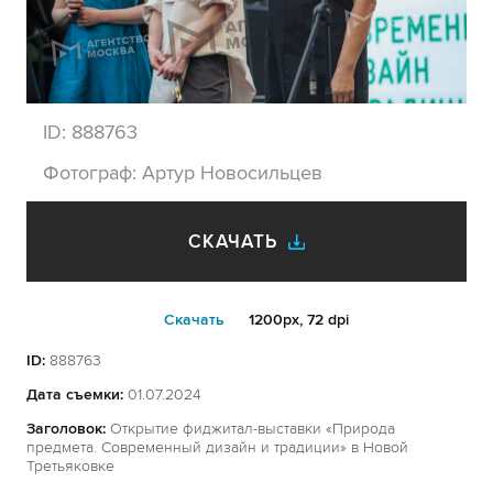
ID:
888763
Фотограф:
Артур Новосильцев
СКАЧАТЬ
Cкачать
1200px, 72 dpi
ID:
888763
Дата съемки:
01.07.2024
Заголовок:
Открытие фиджитал-выставки «Природа
предмета. Современный дизайн и традиции» в Новой
Третьяковке