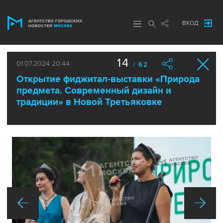
ВХОД
14
01.07.2024 20:44
/ 62
Открытие фиджитал-выставки «Природа
предмета. Современный дизайн и
традиции» в Новой Третьяковке