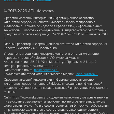
© 2013-2026 АГН «Москва»
Средство массовой информации информационное агентство
«Агентство городских новостей «Москва» зарегистрировано в
Федеральной службе по надзору в сфере связи, информационных
технологий и массовых коммуникаций. Свидетельство о регистрации
средства массовой информации Эл № ФС77-53980 от 30 апреля 2013
г.
Главный редактор информационного агентства «Агентство городских
новостей «Москва» А.Б. Воронченко.
Учредитель и редакция информационного агентства «Агентство
городских новостей «Москва» - АО «Москва Медиа».
Адрес редакции: 125124, РФ, г. Москва, ул. Правды, д. 24, стр. 2
Телефон редакции: 8 (495) 009-80-23
Электронная почта:
mosmed@m24.ru
Коммерческий отдел холдинга "Москва Медиа"-
ibelous@m24.ru
Средство массовой информации информационное агентство
«Агентство городских новостей «Москва» создано при финансовой
поддержке Департамента средств массовой информации и рекламы г.
Москвы.
Сайт https://www.mskagency.ru содержит материалы, товарные знаки и
иные охраняемые элементы, включая, но, не ограничиваясь: тексты,
фотографии, аудио и/или видеоматериалы, графические изображения
и пр., которые охраняются в соответствии с законодательством
Российской Федерации об авторском праве и смежных правах. Любое