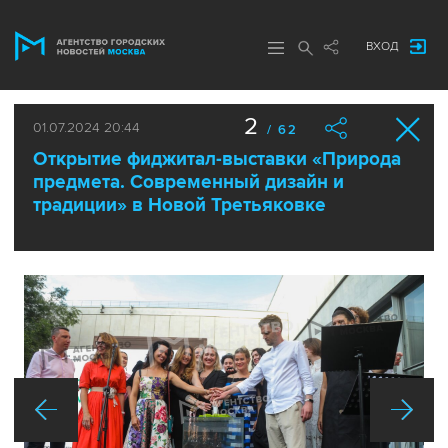
ВХОД
2
01.07.2024 20:44
/ 62
Открытие фиджитал-выставки «Природа
предмета. Современный дизайн и
традиции» в Новой Третьяковке