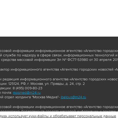
ссовой информации информационное агентство «Агентство городски
 службе по надзору в сфере связи, информационных технологий и
 средства массовой информации Эл № ФС77-53980 от 30 апреля 2013
актор информационного агентства «Агентство городских новостей «М
и редакция информационного агентства «Агентство городских новост
ии: 125124, РФ, г. Москва, ул. Правды, д. 24, стр. 2
акции: 8 (495) 009-80-23
 почта:
mosmed@m24.ru
й отдел холдинга "Москва Медиа"-
ibelous@m24.ru
ссовой информации информационное агентство «Агентство городски
поддержке Департамента средств массовой информации и рекламы 
диа» использует куки-файлы и обрабатывает персональные данные