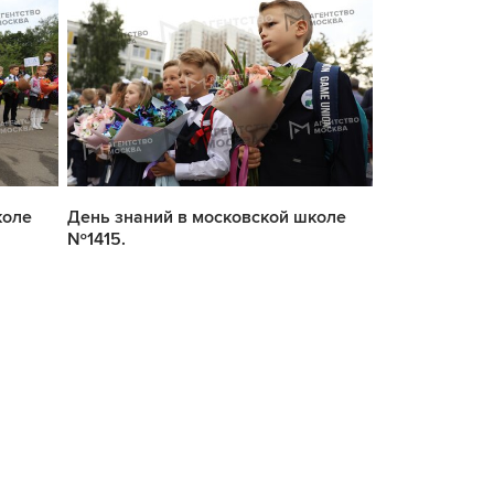
коле
День знаний в московской школе
День знаний 
№1415.
№1415.