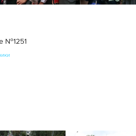
ле №1251
ники