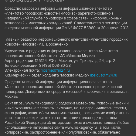
© 2013-2026 АГН «Москва»
Средство массовой информации информационное агентство
«Агентство городских новостей «Москва» зарегистрировано в
Федеральной службе по надзору в сфере связи, информационных
технологий и массовых коммуникаций. Свидетельство о регистрации
средства массовой информации Эл № ФС77-53980 от 30 апреля 2013
г.
Главный редактор информационного агентства «Агентство городских
новостей «Москва» А.Б. Воронченко.
Учредитель и редакция информационного агентства «Агентство
городских новостей «Москва» - АО «Москва Медиа».
Адрес редакции: 125124, РФ, г. Москва, ул. Правды, д. 24, стр. 2
Телефон редакции: 8 (495) 009-80-23
Электронная почта:
mosmed@m24.ru
Коммерческий отдел холдинга "Москва Медиа"-
ibelous@m24.ru
Средство массовой информации информационное агентство
«Агентство городских новостей «Москва» создано при финансовой
поддержке Департамента средств массовой информации и рекламы г.
Москвы.
Сайт https://www.mskagency.ru содержит материалы, товарные знаки и
иные охраняемые элементы, включая, но, не ограничиваясь: тексты,
фотографии, аудио и/или видеоматериалы, графические изображения
и пр., которые охраняются в соответствии с законодательством
Российской Федерации об авторском праве и смежных правах. Любое
использование материалов сайта www.mskagency.ru , в том числе,
копирование, распространение или опубликование, обязательно