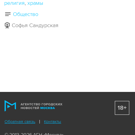
религия
храмы
Общество
Софья Сандурская
18+
Обратная связь
Контакты