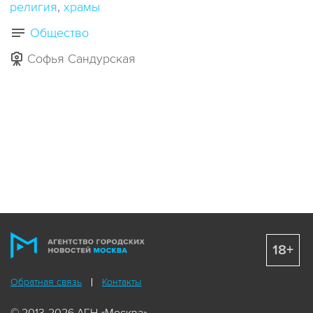
религия
храмы
Общество
Софья Сандурская
18+
Обратная связь
Контакты