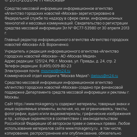
© 2013-2026 АГН «Москва»
Средство массовой информации информационное агентство
«Агентство городских новостей «Москва» зарегистрировано в
Федеральной службе по надзору в сфере связи, информационных
технологий и массовых коммуникаций. Свидетельство о регистрации
средства массовой информации Эл № ФС77-53980 от 30 апреля 2013
г.
Главный редактор информационного агентства «Агентство городских
новостей «Москва» А.Б. Воронченко.
Учредитель и редакция информационного агентства «Агентство
городских новостей «Москва» - АО «Москва Медиа».
Адрес редакции: 125124, РФ, г. Москва, ул. Правды, д. 24, стр. 2
Телефон редакции: 8 (495) 009-80-23
Электронная почта:
mosmed@m24.ru
Коммерческий отдел холдинга "Москва Медиа"-
ibelous@m24.ru
Средство массовой информации информационное агентство
«Агентство городских новостей «Москва» создано при финансовой
поддержке Департамента средств массовой информации и рекламы г.
Москвы.
Сайт https://www.mskagency.ru содержит материалы, товарные знаки и
иные охраняемые элементы, включая, но, не ограничиваясь: тексты,
фотографии, аудио и/или видеоматериалы, графические изображения
и пр., которые охраняются в соответствии с законодательством
Российской Федерации об авторском праве и смежных правах. Любое
использование материалов сайта www.mskagency.ru , в том числе,
копирование, распространение или опубликование, обязательно