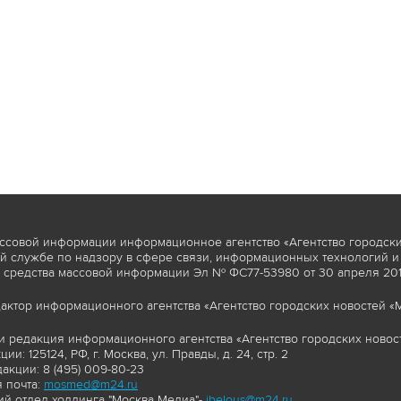
ссовой информации информационное агентство «Агентство городски
 службе по надзору в сфере связи, информационных технологий и
 средства массовой информации Эл № ФС77-53980 от 30 апреля 2013
актор информационного агентства «Агентство городских новостей «М
и редакция информационного агентства «Агентство городских новост
ии: 125124, РФ, г. Москва, ул. Правды, д. 24, стр. 2
акции: 8 (495) 009-80-23
 почта:
mosmed@m24.ru
й отдел холдинга "Москва Медиа"-
ibelous@m24.ru