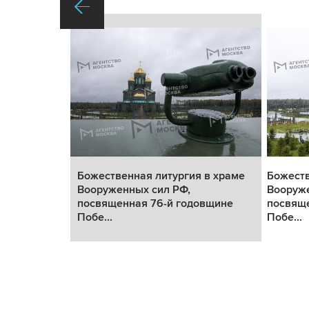
 в храме
Божественная литургия в храме
Божеств
Вооруженных сил РФ,
Вооруже
вщине
посвященная 76-й годовщине
посвяще
Побе...
Побе...