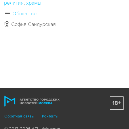
религия
храмы
Общество
Софья Сандурская
18+
Обратная связь
Контакты