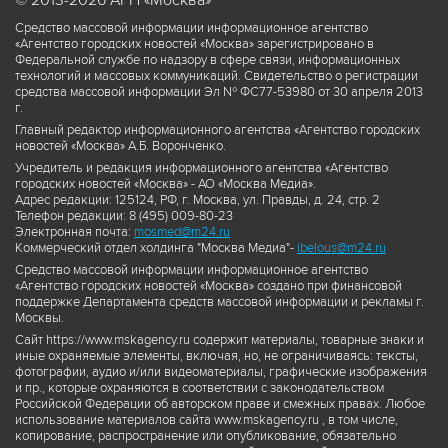
© 2013-2026 АГН «Москва»
Средство массовой информации информационное агентство
«Агентство городских новостей «Москва» зарегистрировано в
Федеральной службе по надзору в сфере связи, информационных
технологий и массовых коммуникаций. Свидетельство о регистрации
средства массовой информации Эл № ФС77-53980 от 30 апреля 2013
г.
Главный редактор информационного агентства «Агентство городских
новостей «Москва» А.Б. Воронченко.
Учредитель и редакция информационного агентства «Агентство
городских новостей «Москва» - АО «Москва Медиа».
Адрес редакции: 125124, РФ, г. Москва, ул. Правды, д. 24, стр. 2
Телефон редакции: 8 (495) 009-80-23
Электронная почта:
mosmed@m24.ru
Коммерческий отдел холдинга "Москва Медиа"-
ibelous@m24.ru
Средство массовой информации информационное агентство
«Агентство городских новостей «Москва» создано при финансовой
поддержке Департамента средств массовой информации и рекламы г.
Москвы.
Сайт https://www.mskagency.ru содержит материалы, товарные знаки и
иные охраняемые элементы, включая, но, не ограничиваясь: тексты,
фотографии, аудио и/или видеоматериалы, графические изображения
и пр., которые охраняются в соответствии с законодательством
Российской Федерации об авторском праве и смежных правах. Любое
использование материалов сайта www.mskagency.ru , в том числе,
копирование, распространение или опубликование, обязательно