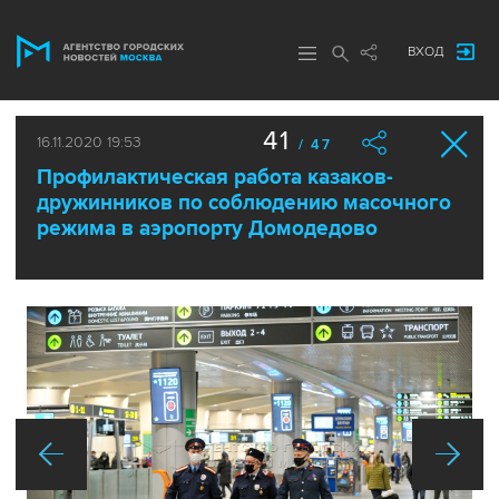
ВХОД
41
16.11.2020 19:53
/ 47
Профилактическая работа казаков-
дружинников по соблюдению масочного
режима в аэропорту Домодедово