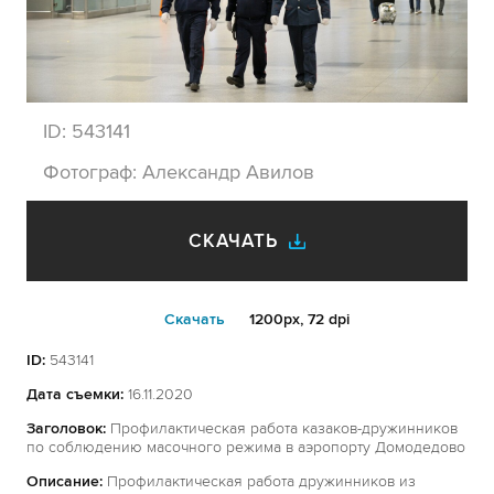
ID:
543141
Фотограф:
Александр Авилов
СКАЧАТЬ
Cкачать
1200px, 72 dpi
ID:
543141
Дата съемки:
16.11.2020
Заголовок:
Профилактическая работа казаков-дружинников
по соблюдению масочного режима в аэропорту Домодедово
Описание:
Профилактическая работа дружинников из