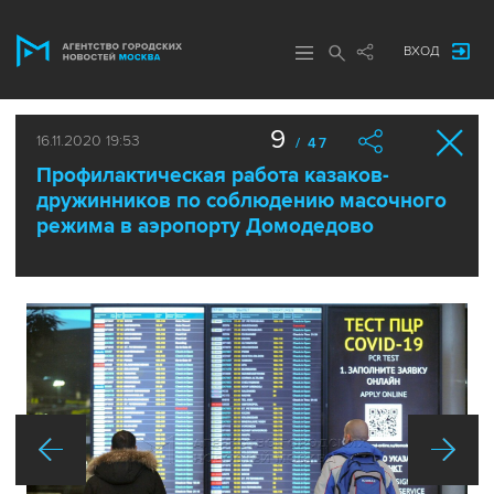
ВХОД
9
16.11.2020 19:53
/ 47
Профилактическая работа казаков-
дружинников по соблюдению масочного
режима в аэропорту Домодедово