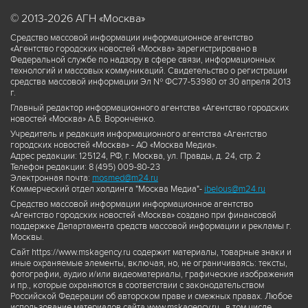
© 2013-2026 АГН «Москва»
Средство массовой информации информационное агентство
«Агентство городских новостей «Москва» зарегистрировано в
Федеральной службе по надзору в сфере связи, информационных
технологий и массовых коммуникаций. Свидетельство о регистрации
средства массовой информации Эл № ФС77-53980 от 30 апреля 2013
г.
Главный редактор информационного агентства «Агентство городских
новостей «Москва» А.Б. Воронченко.
Учредитель и редакция информационного агентства «Агентство
городских новостей «Москва» - АО «Москва Медиа».
Адрес редакции: 125124, РФ, г. Москва, ул. Правды, д. 24, стр. 2
Телефон редакции: 8 (495) 009-80-23
Электронная почта:
mosmed@m24.ru
Коммерческий отдел холдинга "Москва Медиа"-
ibelous@m24.ru
Средство массовой информации информационное агентство
«Агентство городских новостей «Москва» создано при финансовой
поддержке Департамента средств массовой информации и рекламы г.
Москвы.
Сайт https://www.mskagency.ru содержит материалы, товарные знаки и
иные охраняемые элементы, включая, но, не ограничиваясь: тексты,
фотографии, аудио и/или видеоматериалы, графические изображения
и пр., которые охраняются в соответствии с законодательством
Российской Федерации об авторском праве и смежных правах. Любое
использование материалов сайта www.mskagency.ru , в том числе,