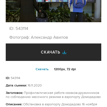
ID:
543114
Фотограф:
Александр Авилов
СКАЧАТЬ
Cкачать
1200px, 72 dpi
ID:
543114
Дата съемки:
16.11.2020
Заголовок:
Профилактическая работа казаков-дружинников
по соблюдению масочного режима в аэропорту Домодедово
Описание:
Обстановка в аэропорту Домодедово 16 ноября