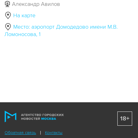
Александр Авилов
На карте
Место: аэропорт Домодедово имени М.В.
Ломоносова, 1
18+
Обратная связь
Контакты