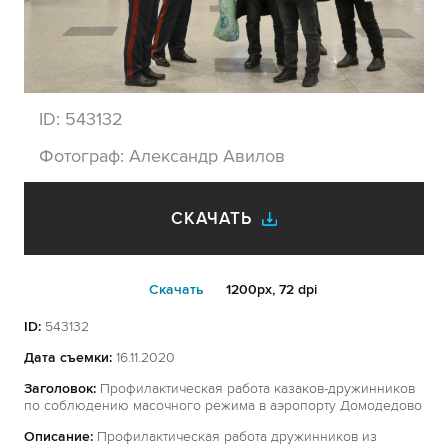
ID:
543132
Фотограф:
Александр Авилов
СКАЧАТЬ
Cкачать
1200px, 72 dpi
ID:
543132
Дата съемки:
16.11.2020
Заголовок:
Профилактическая работа казаков-дружинников
по соблюдению масочного режима в аэропорту Домодедово
Описание:
Профилактическая работа дружинников из