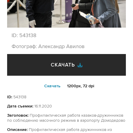
ID:
543138
Фотограф:
Александр Авилов
СКАЧАТЬ
Cкачать
1200px, 72 dpi
ID:
543138
Дата съемки:
16.11.2020
Заголовок:
Профилактическая работа казаков-дружинников
по соблюдению масочного режима в аэропорту Домодедово
Описание:
Профилактическая работа дружинников из