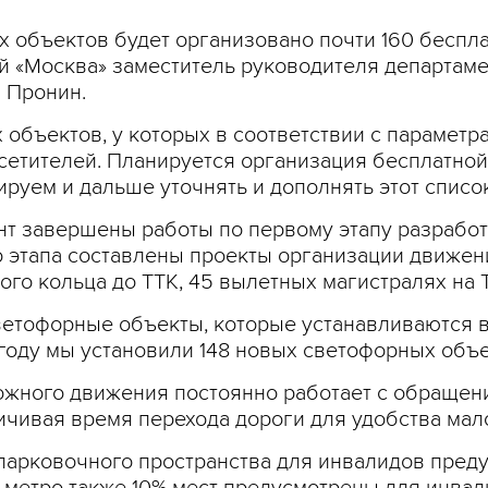
 объектов будет организовано почти 160 беспл
й «Москва» заместитель руководителя департаме
 Пронин.
объектов, у которых в соответствии с парамет
сетителей. Планируется организация бесплатной
руем и дальше уточнять и дополнять этот список»
ент завершены работы по первому этапу разрабо
 этапа составлены проекты организации движени
вого кольца до ТТК, 45 вылетных магистралях на
 светофорные объекты, которые устанавливаются 
оду мы установили 148 новых светофорных объек
рожного движения постоянно работает с обращен
ичивая время перехода дороги для удобства ма
 парковочного пространства для инвалидов преду