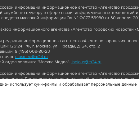
ссовой информации информационное агентство «Агентство городски
 службе по надзору в сфере связи, информационных технологий и
 средства массовой информации Эл № ФС77-53980 от 30 апреля 2013
актор информационного агентства «Агентство городских новостей «М
и редакция информационного агентства «Агентство городских новост
ии: 125124, РФ, г. Москва, ул. Правды, д. 24, стр. 2
акции: 8 (495) 009-80-23
 почта:
mosmed@m24.ru
й отдел холдинга "Москва Медиа"-
ibelous@m24.ru
ссовой информации информационное агентство «Агентство городски
поддержке Департамента средств массовой информации и рекламы 
диа» использует куки-файлы и обрабатывает персональные данные
//www.mskagency.ru содержит материалы, товарные знаки и иные охра
сь: тексты, фотографии, аудио и/или видеоматериалы, графические 
и с законодательством Российской Федерации об авторском праве 
сайта www.mskagency.ru , в том числе, копирование, распространен
ься знаком копирайт со ссылкой на правообладателя © АО «Москва 
cy.ru как на первоисточник информации. Переработка материалов са
ьское соглашение об использовании материалов Агентства городск