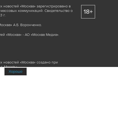
х новостей «Москва» зарегистрировано в
18+
 массовых коммуникаций. Свидетельство о
 г.
осква» А.Б. Воронченко.
ей «Москва» - АО «Москва Медиа».
х новостей «Москва» создано при
г. Москвы.
Хорошо
няемые элементы, включая, но, не
изображения и пр., которые охраняются в
и смежных правах. Любое использование
ие или опубликование, обязательно должно
Медиа», а также гиперссылкой на сайт
йта www.mskagency.ru не допускается.
их новостей «Москва»