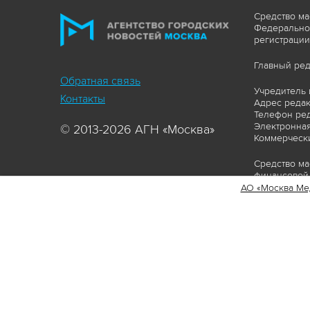
Средство ма
Федеральной
регистрации
Главный ред
Обратная связь
Учредитель 
Контакты
Адрес редакц
Телефон ред
Электронная
© 2013-2026 АГН «Москва»
Коммерчески
Средство ма
финансовой 
АО «Москва Ме
Сайт https:
ограничивая
соответстви
материалов 
сопровождат
www.mskagen
Пользовател