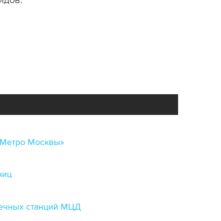
идов.
«Метро Москвы»
ниц
нечных станций МЦД