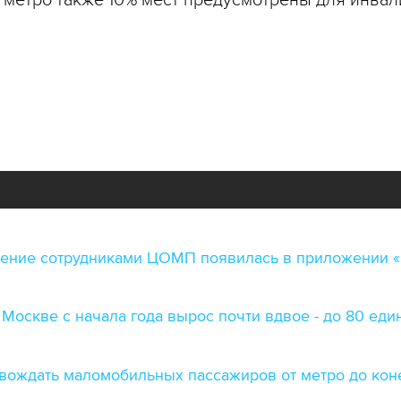
 метро также 10% мест предусмотрены для инвал
дение сотрудниками ЦОМП появилась в приложении 
Москве с начала года вырос почти вдвое - до 80 еди
вождать маломобильных пассажиров от метро до ко