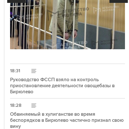
ГОРЯЧО-ХОЛОДНО
29 июля 2026 года
Температурные рекорды по всему миру
18:31
обновляются один за другим. Глобальное
потепление затронуло и Москву, хотя
Руководство ФССП взяло на контроль
лето-2026 обходится без экстремальных
приостановление деятельности овощебазы в
сценариев. Жители столицы уже привыкли к
Бирюлево
зимам без морозов и тропическим ливням, но
предугадать следующий погодный сюрприз
стало сложнее. Что определяет московский
18:28
климат и к каким аномалиям готовиться городу
– рассказываем в новом лонгриде.
Обвиняемый в хулиганстве во время
беспорядков в Бирюлево частично признал свою
вину