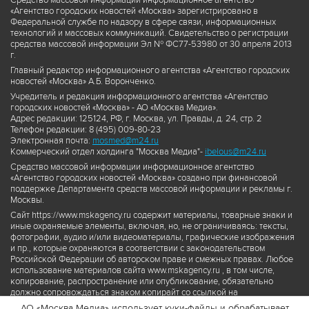
Средство массовой информации информационное агентство
«Агентство городских новостей «Москва» зарегистрировано в
Федеральной службе по надзору в сфере связи, информационных
технологий и массовых коммуникаций. Свидетельство о регистрации
средства массовой информации Эл № ФС77-53980 от 30 апреля 2013
г.
Главный редактор информационного агентства «Агентство городских
новостей «Москва» А.Б. Воронченко.
Учредитель и редакция информационного агентства «Агентство
городских новостей «Москва» - АО «Москва Медиа».
Адрес редакции: 125124, РФ, г. Москва, ул. Правды, д. 24, стр. 2
Телефон редакции: 8 (495) 009-80-23
Электронная почта:
mosmed@m24.ru
Коммерческий отдел холдинга "Москва Медиа"-
ibelous@m24.ru
Средство массовой информации информационное агентство
«Агентство городских новостей «Москва» создано при финансовой
поддержке Департамента средств массовой информации и рекламы г.
Москвы.
Сайт https://www.mskagency.ru содержит материалы, товарные знаки и
иные охраняемые элементы, включая, но, не ограничиваясь: тексты,
фотографии, аудио и/или видеоматериалы, графические изображения
и пр., которые охраняются в соответствии с законодательством
Российской Федерации об авторском праве и смежных правах. Любое
использование материалов сайта www.mskagency.ru , в том числе,
копирование, распространение или опубликование, обязательно
должно сопровождаться знаком копирайт со ссылкой на
правообладателя © АО «Москва Медиа», а также гиперссылкой на сайт
АО «Москва Медиа» использует куки-файлы и обрабатывает