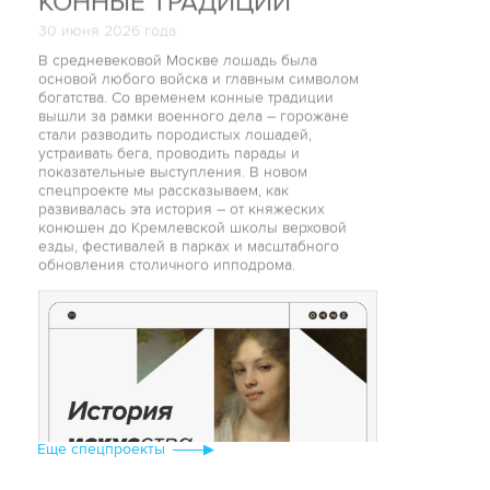
ИСТОРИЯ ИСКУССТВА
01 июня 2026 года
В мае Государственная Третьяковская галерея
отметила 170-летие со дня основания. К
юбилею одного из самых известных и
посещаемых музеев страны мы подготовили
лонгрид, в котором приглашаем поближе
взглянуть на классическую живопись и понять,
чем она очаровала Павла Третьякова.
Еще cпецпроекты