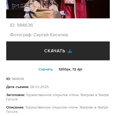
ID:
984636
Фотограф:
Сергей Киселев
СКАЧАТЬ
Cкачать
1200px, 72 dpi
ID:
984636
Дата съемки:
28.03.2025
Заголовок:
Торжественное открытие «Ночи Театров» в Театре
Гоголя
Описание:
Торжественное открытие «Ночи Театров» в Театре
Гоголя.