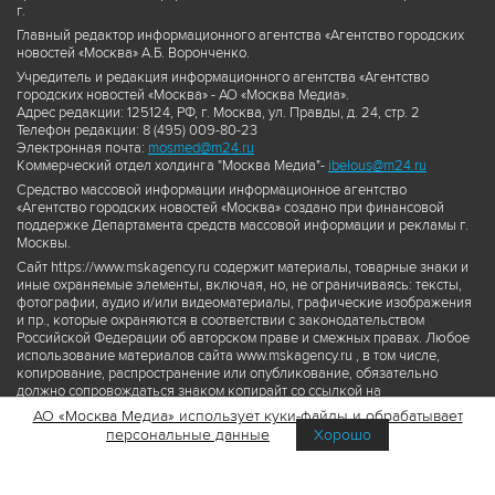
г.
Главный редактор информационного агентства «Агентство городских
новостей «Москва» А.Б. Воронченко.
Учредитель и редакция информационного агентства «Агентство
городских новостей «Москва» - АО «Москва Медиа».
Адрес редакции: 125124, РФ, г. Москва, ул. Правды, д. 24, стр. 2
Телефон редакции: 8 (495) 009-80-23
Электронная почта:
mosmed@m24.ru
Коммерческий отдел холдинга "Москва Медиа"-
ibelous@m24.ru
Средство массовой информации информационное агентство
«Агентство городских новостей «Москва» создано при финансовой
поддержке Департамента средств массовой информации и рекламы г.
Москвы.
Сайт https://www.mskagency.ru содержит материалы, товарные знаки и
иные охраняемые элементы, включая, но, не ограничиваясь: тексты,
фотографии, аудио и/или видеоматериалы, графические изображения
и пр., которые охраняются в соответствии с законодательством
Российской Федерации об авторском праве и смежных правах. Любое
использование материалов сайта www.mskagency.ru , в том числе,
копирование, распространение или опубликование, обязательно
должно сопровождаться знаком копирайт со ссылкой на
правообладателя © АО «Москва Медиа», а также гиперссылкой на сайт
АО «Москва Медиа» использует куки-файлы и обрабатывает
www.mskagency.ru как на первоисточник информации. Переработка
персональные данные
Хорошо
материалов сайта www.mskagency.ru не допускается.
Пользовательское соглашение об использовании материалов
Агентства городских новостей «Москва»