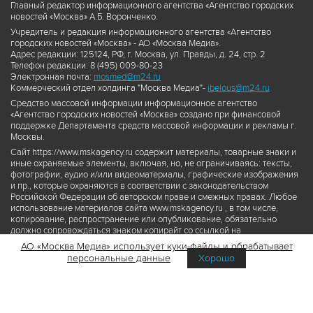
Главный редактор информационного агентства «Агентство городских
новостей «Москва» А.Б. Воронченко.
Учредитель и редакция информационного агентства «Агентство
городских новостей «Москва» - АО «Москва Медиа».
Адрес редакции: 125124, РФ, г. Москва, ул. Правды, д. 24, стр. 2
Телефон редакции: 8 (495) 009-80-23
Электронная почта:
mosmed@m24.ru
Коммерческий отдел холдинга "Москва Медиа"-
ibelous@m24.ru
Средство массовой информации информационное агентство
«Агентство городских новостей «Москва» создано при финансовой
поддержке Департамента средств массовой информации и рекламы г.
Москвы.
Сайт https://www.mskagency.ru содержит материалы, товарные знаки и
иные охраняемые элементы, включая, но, не ограничиваясь: тексты,
фотографии, аудио и/или видеоматериалы, графические изображения
и пр., которые охраняются в соответствии с законодательством
Российской Федерации об авторском праве и смежных правах. Любое
использование материалов сайта www.mskagency.ru , в том числе,
копирование, распространение или опубликование, обязательно
должно сопровождаться знаком копирайт со ссылкой на
правообладателя © АО «Москва Медиа», а также гиперссылкой на сайт
АО «Москва Медиа» использует куки-файлы и обрабатывает
www.mskagency.ru как на первоисточник информации. Переработка
персональные данные
Хорошо
материалов сайта www.mskagency.ru не допускается.
Пользовательское соглашение об использовании материалов
Агентства городских новостей «Москва»
Политика обработки персональных данных