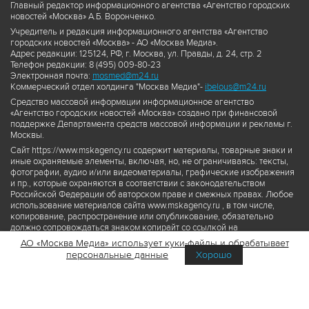
Главный редактор информационного агентства «Агентство городских
новостей «Москва» А.Б. Воронченко.
Учредитель и редакция информационного агентства «Агентство
городских новостей «Москва» - АО «Москва Медиа».
Адрес редакции: 125124, РФ, г. Москва, ул. Правды, д. 24, стр. 2
Телефон редакции: 8 (495) 009-80-23
Электронная почта:
mosmed@m24.ru
Коммерческий отдел холдинга "Москва Медиа"-
ibelous@m24.ru
Средство массовой информации информационное агентство
«Агентство городских новостей «Москва» создано при финансовой
поддержке Департамента средств массовой информации и рекламы г.
Москвы.
Сайт https://www.mskagency.ru содержит материалы, товарные знаки и
иные охраняемые элементы, включая, но, не ограничиваясь: тексты,
фотографии, аудио и/или видеоматериалы, графические изображения
и пр., которые охраняются в соответствии с законодательством
Российской Федерации об авторском праве и смежных правах. Любое
использование материалов сайта www.mskagency.ru , в том числе,
копирование, распространение или опубликование, обязательно
должно сопровождаться знаком копирайт со ссылкой на
правообладателя © АО «Москва Медиа», а также гиперссылкой на сайт
АО «Москва Медиа» использует куки-файлы и обрабатывает
www.mskagency.ru как на первоисточник информации. Переработка
персональные данные
Хорошо
материалов сайта www.mskagency.ru не допускается.
Пользовательское соглашение об использовании материалов
Агентства городских новостей «Москва»
Политика обработки персональных данных