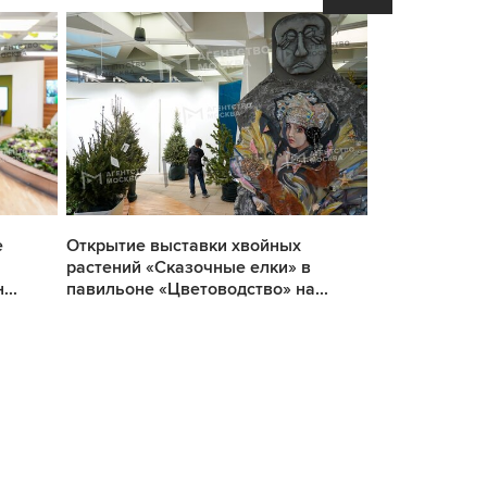
е
Открытие выставки хвойных
Открытие вы
растений «Сказочные елки» в
растений «Ск
..
павильоне «Цветоводство» на...
павильоне «Ц