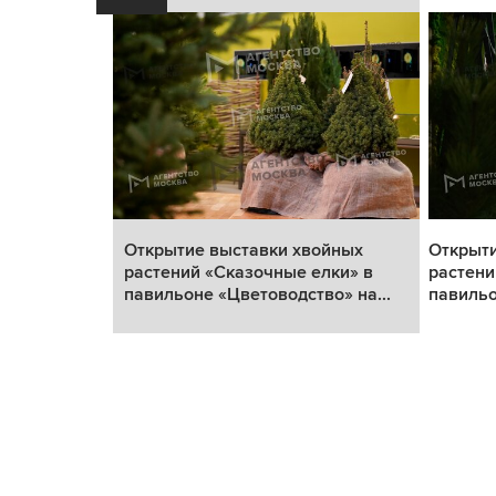
йных
Открытие выставки хвойных
Открыти
лки» в
растений «Сказочные елки» в
растени
о» на...
павильоне «Цветоводство» на...
павильо