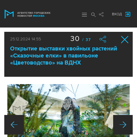
ВХОД
30
25.12.2024 14:55
/ 37
Открытие выставки хвойных растений
«Сказочные елки» в павильоне
«Цветоводство» на ВДНХ