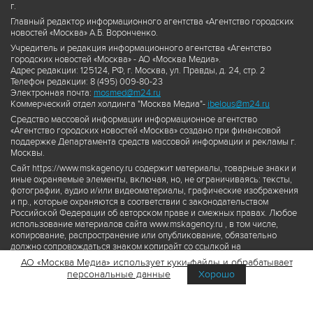
г.
Главный редактор информационного агентства «Агентство городских
новостей «Москва» А.Б. Воронченко.
Учредитель и редакция информационного агентства «Агентство
городских новостей «Москва» - АО «Москва Медиа».
Адрес редакции: 125124, РФ, г. Москва, ул. Правды, д. 24, стр. 2
Телефон редакции: 8 (495) 009-80-23
Электронная почта:
mosmed@m24.ru
Коммерческий отдел холдинга "Москва Медиа"-
ibelous@m24.ru
Средство массовой информации информационное агентство
«Агентство городских новостей «Москва» создано при финансовой
поддержке Департамента средств массовой информации и рекламы г.
Москвы.
Сайт https://www.mskagency.ru содержит материалы, товарные знаки и
иные охраняемые элементы, включая, но, не ограничиваясь: тексты,
фотографии, аудио и/или видеоматериалы, графические изображения
и пр., которые охраняются в соответствии с законодательством
Российской Федерации об авторском праве и смежных правах. Любое
использование материалов сайта www.mskagency.ru , в том числе,
копирование, распространение или опубликование, обязательно
должно сопровождаться знаком копирайт со ссылкой на
правообладателя © АО «Москва Медиа», а также гиперссылкой на сайт
АО «Москва Медиа» использует куки-файлы и обрабатывает
www.mskagency.ru как на первоисточник информации. Переработка
персональные данные
Хорошо
материалов сайта www.mskagency.ru не допускается.
Пользовательское соглашение об использовании материалов
Агентства городских новостей «Москва»