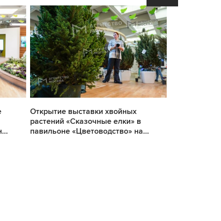
е
Открытие выставки хвойных
Открытие вы
растений «Сказочные елки» в
растений «Ск
..
павильоне «Цветоводство» на...
павильоне «Ц