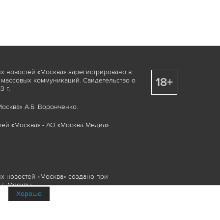
х новостей «Москва» зарегистрировано в
18+
 массовых коммуникаций. Свидетельство о
 г.
осква» А.Б. Воронченко.
ей «Москва» - АО «Москва Медиа».
х новостей «Москва» создано при
г. Москвы.
Хорошо
няемые элементы, включая, но, не
изображения и пр., которые охраняются в
и смежных правах. Любое использование