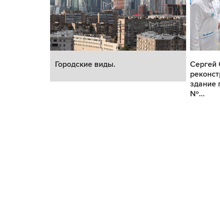
Городские виды.
Сергей 
уд»
реконст
здание 
№...