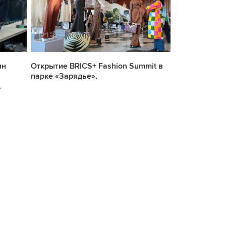
ин
Открытие BRICS+ Fashion Summit в
Монтаж выст
парке «Зарядье».
Снейдерс и 
.
натюрморт XV
здан...