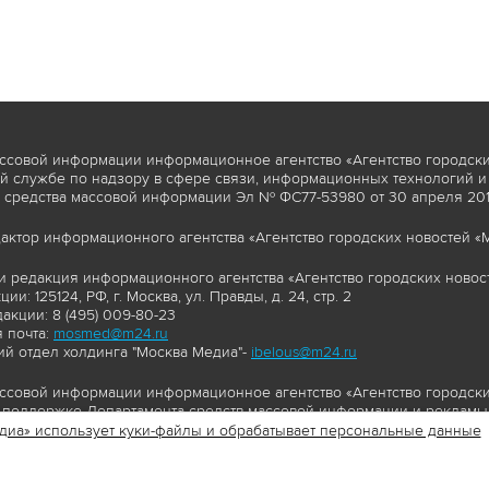
ссовой информации информационное агентство «Агентство городски
 службе по надзору в сфере связи, информационных технологий и
 средства массовой информации Эл № ФС77-53980 от 30 апреля 2013
актор информационного агентства «Агентство городских новостей «М
и редакция информационного агентства «Агентство городских новост
ии: 125124, РФ, г. Москва, ул. Правды, д. 24, стр. 2
акции: 8 (495) 009-80-23
 почта:
mosmed@m24.ru
й отдел холдинга "Москва Медиа"-
ibelous@m24.ru
ссовой информации информационное агентство «Агентство городски
поддержке Департамента средств массовой информации и рекламы 
диа» использует куки-файлы и обрабатывает персональные данные
//www.mskagency.ru содержит материалы, товарные знаки и иные охра
сь: тексты, фотографии, аудио и/или видеоматериалы, графические 
и с законодательством Российской Федерации об авторском праве 