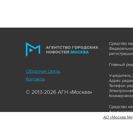
Средство ма
Федеральной
регистрации
Главный ред
Обратная связь
Учредитель 
Контакты
Адрес редакц
Телефон ред
Электронная
© 2013-2026 АГН «Москва»
Коммерчески
Средство ма
финансовой 
АО «Москва Ме
Сайт https:
ограничивая
соответстви