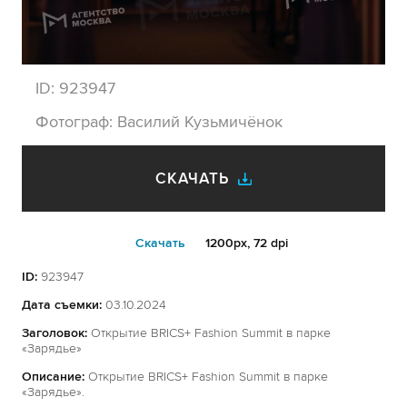
ID:
923947
Фотограф:
Василий Кузьмичёнок
СКАЧАТЬ
Cкачать
1200px, 72 dpi
ID:
923947
Дата съемки:
03.10.2024
Заголовок:
Открытие BRICS+ Fashion Summit в парке
«Зарядье»
Описание:
Открытие BRICS+ Fashion Summit в парке
«Зарядье».