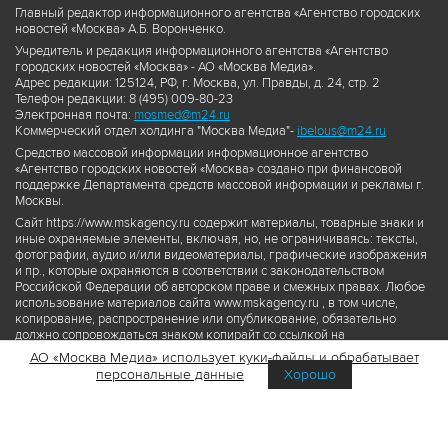
Главный редактор информационного агентства «Агентство городских
новостей «Москва» А.Б. Воронченко.
Учредитель и редакция информационного агентства «Агентство
городских новостей «Москва» - АО «Москва Медиа».
Адрес редакции: 125124, РФ, г. Москва, ул. Правды, д. 24, стр. 2
Телефон редакции: 8 (495) 009-80-23
Электронная почта:
mosmed@m24.ru
Коммерческий отдел холдинга "Москва Медиа"-
ibelous@m24.ru
Средство массовой информации информационное агентство
«Агентство городских новостей «Москва» создано при финансовой
поддержке Департамента средств массовой информации и рекламы г.
Москвы.
Сайт https://www.mskagency.ru содержит материалы, товарные знаки и
иные охраняемые элементы, включая, но, не ограничиваясь: тексты,
фотографии, аудио и/или видеоматериалы, графические изображения
и пр., которые охраняются в соответствии с законодательством
Российской Федерации об авторском праве и смежных правах. Любое
использование материалов сайта www.mskagency.ru , в том числе,
копирование, распространение или опубликование, обязательно
должно сопровождаться знаком копирайт со ссылкой на
правообладателя © АО «Москва Медиа», а также гиперссылкой на сайт
АО «Москва Медиа» использует куки-файлы и обрабатывает
www.mskagency.ru как на первоисточник информации. Переработка
персональные данные
Хорошо
материалов сайта www.mskagency.ru не допускается.
Пользовательское соглашение об использовании материалов
Агентства городских новостей «Москва»
Политика обработки персональных данных