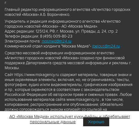
г.
Главный редактор информационного агентства «Агентство городских
новостей «Москва» А.Б. Воронченко.
Учредитель и редакция информационного агентства «Агентство
городских новостей «Москва» - АО «Москва Медиа».
Адрес редакции: 125124, РФ, г. Москва, ул. Правды, д. 24, стр. 2
Телефон редакции: 8 (495) 009-80-23
Электронная почта:
mosmed@m24.ru
Коммерческий отдел холдинга "Москва Медиа"-
ibelous@m24.ru
Средство массовой информации информационное агентство
«Агентство городских новостей «Москва» создано при финансовой
поддержке Департамента средств массовой информации и рекламы г.
Москвы.
Сайт https://www.mskagency.ru содержит материалы, товарные знаки и
иные охраняемые элементы, включая, но, не ограничиваясь: тексты,
фотографии, аудио и/или видеоматериалы, графические изображения
и пр., которые охраняются в соответствии с законодательством
Российской Федерации об авторском праве и смежных правах. Любое
использование материалов сайта www.mskagency.ru , в том числе,
копирование, распространение или опубликование, обязательно
должно сопровождаться знаком копирайт со ссылкой на
правообладателя © АО «Москва Медиа», а также гиперссылкой на сайт
АО «Москва Медиа» использует куки-файлы и обрабатывает
www.mskagency.ru как на первоисточник информации. Переработка
персональные данные
Хорошо
материалов сайта www.mskagency.ru не допускается.
Пользовательское соглашение об использовании материалов
Агентства городских новостей «Москва»