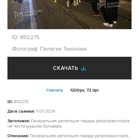
ID:
892275
Фотограф:
Пелагия Тихонова
СКАЧАТЬ
Cкачать
1200px, 72 dpi
ID:
892275
Дата съемки:
11.07.2024
Заголовок:
Генеральная репетиция парада ретротранспорта
на Чистопрудном бульваре
Описание:
Генеральная репетиция парада ретротранспорта