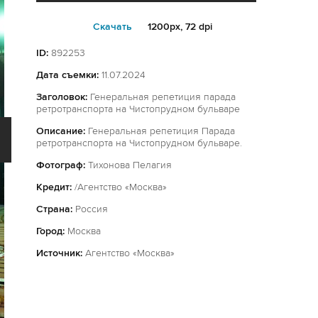
Cкачать
1200px, 72 dpi
ID:
892253
Дата съемки:
11.07.2024
Заголовок:
Генеральная репетиция парада
ретротранспорта на Чистопрудном бульваре
Описание:
Генеральная репетиция Парада
ретротранспорта на Чистопрудном бульваре.
Фотограф:
Тихонова Пелагия
Кредит:
/Агентство «Москва»
Страна:
Россия
Город:
Москва
Источник:
Агентство «Москва»