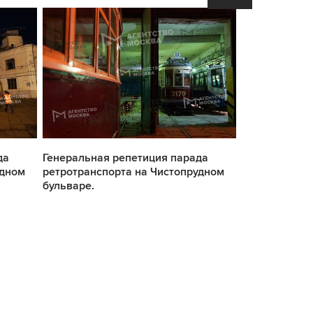
да
Генеральная репетиция парада
Генеральная 
удном
ретротранспорта на Чистопрудном
ретротранспо
бульваре.
бульваре.