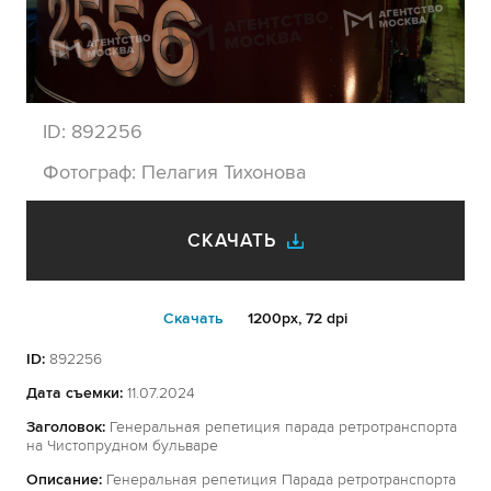
ID:
892256
Фотограф:
Пелагия Тихонова
СКАЧАТЬ
Cкачать
1200px, 72 dpi
ID:
892256
Дата съемки:
11.07.2024
Заголовок:
Генеральная репетиция парада ретротранспорта
на Чистопрудном бульваре
Описание:
Генеральная репетиция Парада ретротранспорта