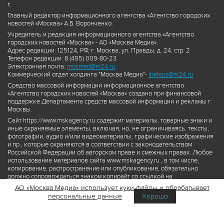
г.
Главный редактор информационного агентства «Агентство городских
новостей «Москва» А.Б. Воронченко.
Учредитель и редакция информационного агентства «Агентство
городских новостей «Москва» - АО «Москва Медиа».
Адрес редакции: 125124, РФ, г. Москва, ул. Правды, д. 24, стр. 2
Телефон редакции: 8 (495) 009-80-23
Электронная почта:
mosmed@m24.ru
Коммерческий отдел холдинга "Москва Медиа"-
ibelous@m24.ru
Средство массовой информации информационное агентство
«Агентство городских новостей «Москва» создано при финансовой
поддержке Департамента средств массовой информации и рекламы г.
Москвы.
Сайт https://www.mskagency.ru содержит материалы, товарные знаки и
иные охраняемые элементы, включая, но, не ограничиваясь: тексты,
фотографии, аудио и/или видеоматериалы, графические изображения
и пр., которые охраняются в соответствии с законодательством
Российской Федерации об авторском праве и смежных правах. Любое
использование материалов сайта www.mskagency.ru , в том числе,
копирование, распространение или опубликование, обязательно
должно сопровождаться знаком копирайт со ссылкой на
правообладателя © АО «Москва Медиа», а также гиперссылкой на сайт
АО «Москва Медиа» использует куки-файлы и обрабатывает
www.mskagency.ru как на первоисточник информации. Переработка
персональные данные
Хорошо
материалов сайта www.mskagency.ru не допускается.
Пользовательское соглашение об использовании материалов
Агентства городских новостей «Москва»