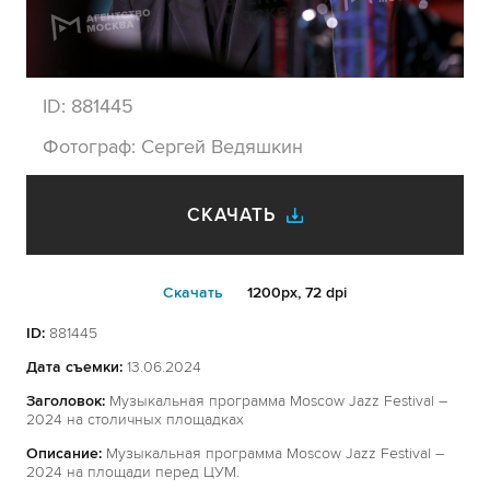
ID:
881445
Фотограф:
Сергей Ведяшкин
СКАЧАТЬ
Cкачать
1200px, 72 dpi
ID:
881445
Дата съемки:
13.06.2024
Заголовок:
Музыкальная программа Moscow Jazz Festival –
2024 на столичных площадках
Описание:
Музыкальная программа Moscow Jazz Festival –
2024 на площади перед ЦУМ.