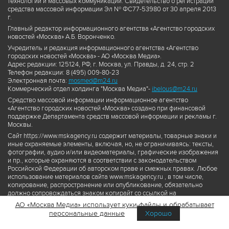
технологий и массовых коммуникаций. Свидетельство о регистрации
средства массовой информации Эл № ФС77-53980 от 30 апреля 2013
г.
Главный редактор информационного агентства «Агентство городских
новостей «Москва» А.Б. Воронченко.
Учредитель и редакция информационного агентства «Агентство
городских новостей «Москва» - АО «Москва Медиа».
Адрес редакции: 125124, РФ, г. Москва, ул. Правды, д. 24, стр. 2
Телефон редакции: 8 (495) 009-80-23
Электронная почта:
mosmed@m24.ru
Коммерческий отдел холдинга "Москва Медиа"-
ibelous@m24.ru
Средство массовой информации информационное агентство
«Агентство городских новостей «Москва» создано при финансовой
поддержке Департамента средств массовой информации и рекламы г.
Москвы.
Сайт https://www.mskagency.ru содержит материалы, товарные знаки и
иные охраняемые элементы, включая, но, не ограничиваясь: тексты,
фотографии, аудио и/или видеоматериалы, графические изображения
и пр., которые охраняются в соответствии с законодательством
Российской Федерации об авторском праве и смежных правах. Любое
использование материалов сайта www.mskagency.ru , в том числе,
копирование, распространение или опубликование, обязательно
должно сопровождаться знаком копирайт со ссылкой на
правообладателя © АО «Москва Медиа», а также гиперссылкой на сайт
АО «Москва Медиа» использует куки-файлы и обрабатывает
www.mskagency.ru как на первоисточник информации. Переработка
персональные данные
Хорошо
материалов сайта www.mskagency.ru не допускается.