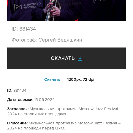
ID:
881434
Фотограф:
Сергей Ведяшкин
СКАЧАТЬ
Cкачать
1200px, 72 dpi
ID:
881434
Дата съемки:
13.06.2024
Заголовок:
Музыкальная программа Moscow Jazz Festival –
2024 на столичных площадках
Описание:
Музыкальная программа Moscow Jazz Festival –
2024 на площади перед ЦУМ.