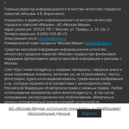
г.
Главный редактор информационного агентства «Агентство городских
новостей «Москва» А.Б. Воронченко.
Учредитель и редакция информационного агентства «Агентство
городских новостей «Москва» - АО «Москва Медиа».
Адрес редакции: 125124, РФ, г. Москва, ул. Правды, д. 24, стр. 2
Телефон редакции: 8 (495) 009-80-23
Электронная почта:
mosmed@m24.ru
Коммерческий отдел холдинга "Москва Медиа"-
ibelous@m24.ru
Средство массовой информации информационное агентство
«Агентство городских новостей «Москва» создано при финансовой
поддержке Департамента средств массовой информации и рекламы г.
Москвы.
Сайт https://www.mskagency.ru содержит материалы, товарные знаки и
иные охраняемые элементы, включая, но, не ограничиваясь: тексты,
фотографии, аудио и/или видеоматериалы, графические изображения
и пр., которые охраняются в соответствии с законодательством
Российской Федерации об авторском праве и смежных правах. Любое
использование материалов сайта www.mskagency.ru , в том числе,
копирование, распространение или опубликование, обязательно
должно сопровождаться знаком копирайт со ссылкой на
правообладателя © АО «Москва Медиа», а также гиперссылкой на сайт
АО «Москва Медиа» использует куки-файлы и обрабатывает
www.mskagency.ru как на первоисточник информации. Переработка
персональные данные
Хорошо
материалов сайта www.mskagency.ru не допускается.
Пользовательское соглашение об использовании материалов
Агентства городских новостей «Москва»