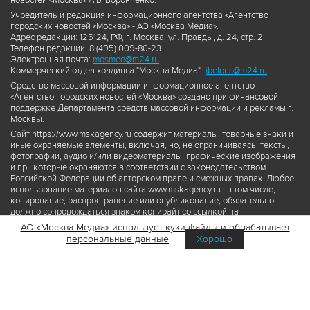
новостей «Москва» А.Б. Воронченко.
Учредитель и редакция информационного агентства «Агентство
городских новостей «Москва» - АО «Москва Медиа».
Адрес редакции: 125124, РФ, г. Москва, ул. Правды, д. 24, стр. 2
Телефон редакции: 8 (495) 009-80-23
Электронная почта:
mosmed@m24.ru
Коммерческий отдел холдинга "Москва Медиа"-
ibelous@m24.ru
Средство массовой информации информационное агентство
«Агентство городских новостей «Москва» создано при финансовой
поддержке Департамента средств массовой информации и рекламы г.
Москвы.
Сайт https://www.mskagency.ru содержит материалы, товарные знаки и
иные охраняемые элементы, включая, но, не ограничиваясь: тексты,
фотографии, аудио и/или видеоматериалы, графические изображения
и пр., которые охраняются в соответствии с законодательством
Российской Федерации об авторском праве и смежных правах. Любое
использование материалов сайта www.mskagency.ru , в том числе,
копирование, распространение или опубликование, обязательно
должно сопровождаться знаком копирайт со ссылкой на
правообладателя © АО «Москва Медиа», а также гиперссылкой на сайт
АО «Москва Медиа» использует куки-файлы и обрабатывает
www.mskagency.ru как на первоисточник информации. Переработка
персональные данные
Хорошо
материалов сайта www.mskagency.ru не допускается.
Пользовательское соглашение об использовании материалов
Агентства городских новостей «Москва»
Политика обработки персональных данных