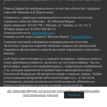
г.
Главный редактор информационного агентства «Агентство городских
новостей «Москва» А.Б. Воронченко.
Учредитель и редакция информационного агентства «Агентство
городских новостей «Москва» - АО «Москва Медиа».
Адрес редакции: 125124, РФ, г. Москва, ул. Правды, д. 24, стр. 2
Телефон редакции: 8 (495) 009-80-23
Электронная почта:
mosmed@m24.ru
Коммерческий отдел холдинга "Москва Медиа"-
ibelous@m24.ru
Средство массовой информации информационное агентство
«Агентство городских новостей «Москва» создано при финансовой
поддержке Департамента средств массовой информации и рекламы г.
Москвы.
Сайт https://www.mskagency.ru содержит материалы, товарные знаки и
иные охраняемые элементы, включая, но, не ограничиваясь: тексты,
фотографии, аудио и/или видеоматериалы, графические изображения
и пр., которые охраняются в соответствии с законодательством
Российской Федерации об авторском праве и смежных правах. Любое
использование материалов сайта www.mskagency.ru , в том числе,
копирование, распространение или опубликование, обязательно
должно сопровождаться знаком копирайт со ссылкой на
правообладателя © АО «Москва Медиа», а также гиперссылкой на сайт
АО «Москва Медиа» использует куки-файлы и обрабатывает
www.mskagency.ru как на первоисточник информации. Переработка
персональные данные
Хорошо
материалов сайта www.mskagency.ru не допускается.
Пользовательское соглашение об использовании материалов
Агентства городских новостей «Москва»