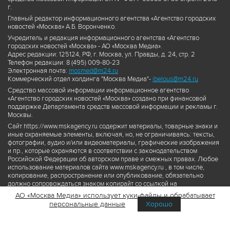
г.
Главный редактор информационного агентства «Агентство городских
новостей «Москва» А.Б. Воронченко.
Учредитель и редакция информационного агентства «Агентство
городских новостей «Москва» - АО «Москва Медиа».
Адрес редакции: 125124, РФ, г. Москва, ул. Правды, д. 24, стр. 2
Телефон редакции: 8 (495) 009-80-23
Электронная почта:
mosmed@m24.ru
Коммерческий отдел холдинга "Москва Медиа"-
ibelous@m24.ru
Средство массовой информации информационное агентство
«Агентство городских новостей «Москва» создано при финансовой
поддержке Департамента средств массовой информации и рекламы г.
Москвы.
Сайт https://www.mskagency.ru содержит материалы, товарные знаки и
иные охраняемые элементы, включая, но, не ограничиваясь: тексты,
фотографии, аудио и/или видеоматериалы, графические изображения
и пр., которые охраняются в соответствии с законодательством
Российской Федерации об авторском праве и смежных правах. Любое
использование материалов сайта www.mskagency.ru , в том числе,
копирование, распространение или опубликование, обязательно
должно сопровождаться знаком копирайт со ссылкой на
правообладателя © АО «Москва Медиа», а также гиперссылкой на сайт
АО «Москва Медиа» использует куки-файлы и обрабатывает
www.mskagency.ru как на первоисточник информации. Переработка
персональные данные
Хорошо
материалов сайта www.mskagency.ru не допускается.
Пользовательское соглашение об использовании материалов
Агентства городских новостей «Москва»