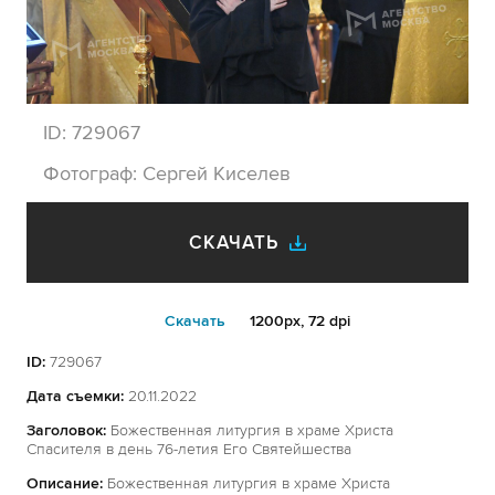
ID:
729067
Фотограф:
Сергей Киселев
СКАЧАТЬ
Cкачать
1200px, 72 dpi
ID:
729067
Дата съемки:
20.11.2022
Заголовок:
Божественная литургия в храме Христа
Спасителя в день 76-летия Его Святейшества
Описание:
Божественная литургия в храме Христа