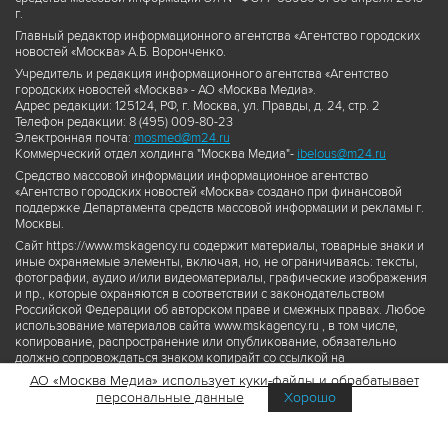
г.
Главный редактор информационного агентства «Агентство городских
новостей «Москва» А.Б. Воронченко.
Учредитель и редакция информационного агентства «Агентство
городских новостей «Москва» - АО «Москва Медиа».
Адрес редакции: 125124, РФ, г. Москва, ул. Правды, д. 24, стр. 2
Телефон редакции: 8 (495) 009-80-23
Электронная почта:
mosmed@m24.ru
Коммерческий отдел холдинга "Москва Медиа"-
ibelous@m24.ru
Средство массовой информации информационное агентство
«Агентство городских новостей «Москва» создано при финансовой
поддержке Департамента средств массовой информации и рекламы г.
Москвы.
Сайт https://www.mskagency.ru содержит материалы, товарные знаки и
иные охраняемые элементы, включая, но, не ограничиваясь: тексты,
фотографии, аудио и/или видеоматериалы, графические изображения
и пр., которые охраняются в соответствии с законодательством
Российской Федерации об авторском праве и смежных правах. Любое
использование материалов сайта www.mskagency.ru , в том числе,
копирование, распространение или опубликование, обязательно
должно сопровождаться знаком копирайт со ссылкой на
правообладателя © АО «Москва Медиа», а также гиперссылкой на сайт
АО «Москва Медиа» использует куки-файлы и обрабатывает
www.mskagency.ru как на первоисточник информации. Переработка
персональные данные
Хорошо
материалов сайта www.mskagency.ru не допускается.
Пользовательское соглашение об использовании материалов
Агентства городских новостей «Москва»