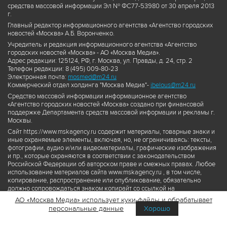
средства массовой информации Эл № ФС77-53980 от 30 апреля 2013
г.
Главный редактор информационного агентства «Агентство городских
новостей «Москва» А.Б. Воронченко.
Учредитель и редакция информационного агентства «Агентство
городских новостей «Москва» - АО «Москва Медиа».
Адрес редакции: 125124, РФ, г. Москва, ул. Правды, д. 24, стр. 2
Телефон редакции: 8 (495) 009-80-23
Электронная почта:
mosmed@m24.ru
Коммерческий отдел холдинга "Москва Медиа"-
ibelous@m24.ru
Средство массовой информации информационное агентство
«Агентство городских новостей «Москва» создано при финансовой
поддержке Департамента средств массовой информации и рекламы г.
Москвы.
Сайт https://www.mskagency.ru содержит материалы, товарные знаки и
иные охраняемые элементы, включая, но, не ограничиваясь: тексты,
фотографии, аудио и/или видеоматериалы, графические изображения
и пр., которые охраняются в соответствии с законодательством
Российской Федерации об авторском праве и смежных правах. Любое
использование материалов сайта www.mskagency.ru , в том числе,
копирование, распространение или опубликование, обязательно
должно сопровождаться знаком копирайт со ссылкой на
правообладателя © АО «Москва Медиа», а также гиперссылкой на сайт
АО «Москва Медиа» использует куки-файлы и обрабатывает
www.mskagency.ru как на первоисточник информации. Переработка
персональные данные
Хорошо
материалов сайта www.mskagency.ru не допускается.
Пользовательское соглашение об использовании материалов