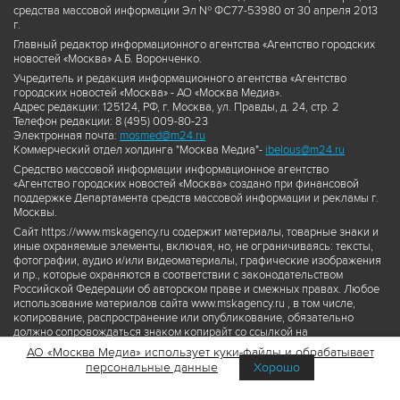
средства массовой информации Эл № ФС77-53980 от 30 апреля 2013
г.
Главный редактор информационного агентства «Агентство городских
новостей «Москва» А.Б. Воронченко.
Учредитель и редакция информационного агентства «Агентство
городских новостей «Москва» - АО «Москва Медиа».
Адрес редакции: 125124, РФ, г. Москва, ул. Правды, д. 24, стр. 2
Телефон редакции: 8 (495) 009-80-23
Электронная почта:
mosmed@m24.ru
Коммерческий отдел холдинга "Москва Медиа"-
ibelous@m24.ru
Средство массовой информации информационное агентство
«Агентство городских новостей «Москва» создано при финансовой
поддержке Департамента средств массовой информации и рекламы г.
Москвы.
Сайт https://www.mskagency.ru содержит материалы, товарные знаки и
иные охраняемые элементы, включая, но, не ограничиваясь: тексты,
фотографии, аудио и/или видеоматериалы, графические изображения
и пр., которые охраняются в соответствии с законодательством
Российской Федерации об авторском праве и смежных правах. Любое
использование материалов сайта www.mskagency.ru , в том числе,
копирование, распространение или опубликование, обязательно
должно сопровождаться знаком копирайт со ссылкой на
правообладателя © АО «Москва Медиа», а также гиперссылкой на сайт
АО «Москва Медиа» использует куки-файлы и обрабатывает
www.mskagency.ru как на первоисточник информации. Переработка
персональные данные
Хорошо
материалов сайта www.mskagency.ru не допускается.
Пользовательское соглашение об использовании материалов