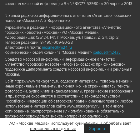
средства массовой информации Эл № ФС77-53980 от 30 апреля 2013
г.
Главный редактор информационного агентства «Агентство городских
новостей «Москва» А.Б. Воронченко.
Учредитель и редакция информационного агентства «Агентство
городских новостей «Москва» - АО «Москва Медиа».
Адрес редакции: 125124, РФ, г. Москва, ул. Правды, д. 24, стр. 2
Телефон редакции: 8 (495) 009-80-23
Электронная почта:
mosmed@m24.ru
Коммерческий отдел холдинга "Москва Медиа"-
ibelous@m24.ru
Средство массовой информации информационное агентство
«Агентство городских новостей «Москва» создано при финансовой
поддержке Департамента средств массовой информации и рекламы г.
Москвы.
Сайт https://www.mskagency.ru содержит материалы, товарные знаки и
иные охраняемые элементы, включая, но, не ограничиваясь: тексты,
фотографии, аудио и/или видеоматериалы, графические изображения
и пр., которые охраняются в соответствии с законодательством
Российской Федерации об авторском праве и смежных правах. Любое
использование материалов сайта www.mskagency.ru , в том числе,
копирование, распространение или опубликование, обязательно
должно сопровождаться знаком копирайт со ссылкой на
правообладателя © АО «Москва Медиа», а также гиперссылкой на сайт
АО «Москва Медиа» использует куки-файлы и обрабатывает
www.mskagency.ru как на первоисточник информации. Переработка
персональные данные
Хорошо
материалов сайта www.mskagency.ru не допускается.
Пользовательское соглашение об использовании материалов