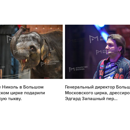
е Николь в Большом
Генеральный директор Боль
ком цирке подарили
Московского цирка, дрессир
кую тыкву.
Эдгард Запашный пер...