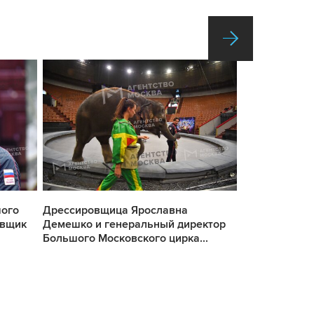
шого
Дрессировщица Ярославна
Дрессировщи
овщик
Демешко и генеральный директор
Демешко пер
Большого Московского цирка...
слонихи Никол