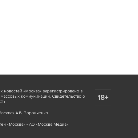
х новостей «Москва» зарегистрировано в
18+
 массовых коммуникаций. Свидетельство о
 г.
осква» А.Б. Воронченко.
ей «Москва» - АО «Москва Медиа».