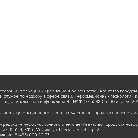
ссовой информации информационное агентство «Агентство городски
 службе по надзору в сфере связи, информационных технологий и
 средства массовой информации Эл № ФС77-53980 от 30 апреля 2013
актор информационного агентства «Агентство городских новостей «М
и редакция информационного агентства «Агентство городских новост
ии: 125124, РФ, г. Москва, ул. Правды, д. 24, стр. 2
акции: 8 (495) 009-80-23