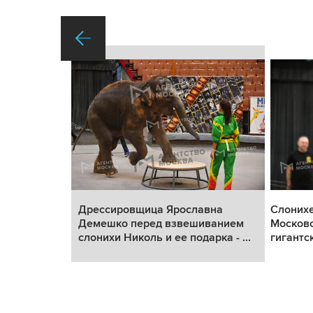
Большого
Дрессировщица Ярославна
Слоних
ессировщик
Демешко перед взвешиванием
Московс
слонихи Николь и ее подарка - ...
гигантс