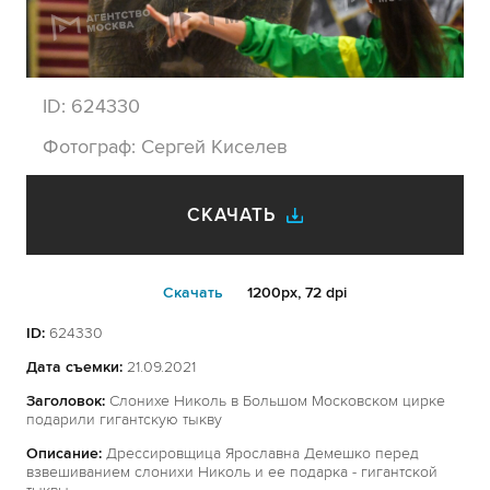
ID:
624330
Фотограф:
Сергей Киселев
СКАЧАТЬ
Cкачать
1200px, 72 dpi
ID:
624330
Дата съемки:
21.09.2021
Заголовок:
Слонихе Николь в Большом Московском цирке
подарили гигантскую тыкву
Описание:
Дрессировщица Ярославна Демешко перед
взвешиванием слонихи Николь и ее подарка - гигантской