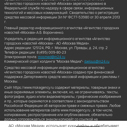
«Агентство городских новостей «Москва» зарегистрировано в
Федеральной службе по надзору в сфере связи, информационных
технологий и массовых коммуникаций. Свидетельство о регистрации
средства массовой информации Эл № ФС77-53980 от 30 апреля 2013
г.
Главный редактор информационного агентства «Агентство городских
новостей «Москва» А.Б. Воронченко.
Учредитель и редакция информационного агентства «Агентство
городских новостей «Москва» - АО «Москва Медиа».
Адрес редакции: 125124, РФ, г. Москва, ул. Правды, д. 24, стр. 2
Телефон редакции: 8 (495) 009-80-23
Электронная почта:
mosmed@m24.ru
Коммерческий отдел холдинга "Москва Медиа"-
ibelous@m24.ru
Средство массовой информации информационное агентство
«Агентство городских новостей «Москва» создано при финансовой
поддержке Департамента средств массовой информации и рекламы г.
Москвы.
Сайт https://www.mskagency.ru содержит материалы, товарные знаки и
иные охраняемые элементы, включая, но, не ограничиваясь: тексты,
фотографии, аудио и/или видеоматериалы, графические изображения
и пр., которые охраняются в соответствии с законодательством
Российской Федерации об авторском праве и смежных правах. Любое
использование материалов сайта www.mskagency.ru , в том числе,
копирование, распространение или опубликование, обязательно
должно сопровождаться знаком копирайт со ссылкой на
правообладателя © АО «Москва Медиа», а также гиперссылкой на сайт
АО «Москва Медиа» использует куки-файлы и обрабатывает