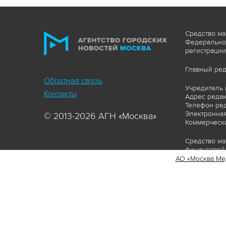
Средство ма
Федеральной
регистрации
Главный ред
Обратная связь
Учредитель 
Контакты
Адрес редакц
Телефон ред
Электронная
© 2013-2026 АГН «Москва»
Коммерчески
Средство ма
финансовой 
АО «Москва Ме
Сайт https:
ограничивая
соответстви
материалов 
сопровождат
www.mskagen