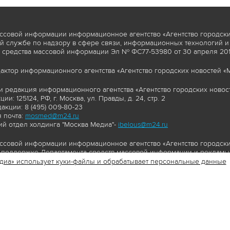
ссовой информации информационное агентство «Агентство городски
 службе по надзору в сфере связи, информационных технологий и
 средства массовой информации Эл № ФС77-53980 от 30 апреля 2013
актор информационного агентства «Агентство городских новостей «М
и редакция информационного агентства «Агентство городских новост
ии: 125124, РФ, г. Москва, ул. Правды, д. 24, стр. 2
акции: 8 (495) 009-80-23
 почта:
mosmed@m24.ru
й отдел холдинга "Москва Медиа"-
ibelous@m24.ru
ссовой информации информационное агентство «Агентство городски
поддержке Департамента средств массовой информации и рекламы 
диа» использует куки-файлы и обрабатывает персональные данные
//www.mskagency.ru содержит материалы, товарные знаки и иные охра
сь: тексты, фотографии, аудио и/или видеоматериалы, графические 
и с законодательством Российской Федерации об авторском праве 
сайта www.mskagency.ru , в том числе, копирование, распространен
ься знаком копирайт со ссылкой на правообладателя © АО «Москва 
cy.ru как на первоисточник информации. Переработка материалов са