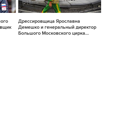
шого
Дрессировщица Ярославна
Дрессировщи
овщик
Демешко и генеральный директор
Демешко пер
Большого Московского цирка...
слонихи Никол