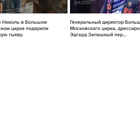
е Николь в Большом
Генеральный директор Боль
ком цирке подарили
Московского цирка, дрессир
кую тыкву.
Эдгард Запашный пер...