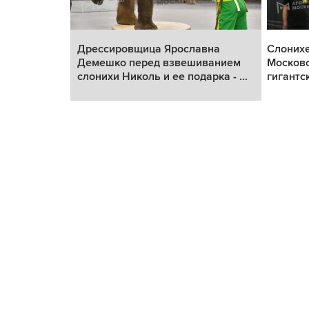
Большого
Дрессировщица Ярославна
Слоних
ессировщик
Демешко перед взвешиванием
Московс
слонихи Николь и ее подарка - ...
гигантс