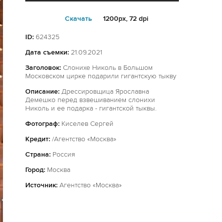
Cкачать
1200px, 72 dpi
ID:
624325
Дата съемки:
21.09.2021
Заголовок:
Слонихе Николь в Большом
Московском цирке подарили гигантскую тыкву
Описание:
Дрессировщица Ярославна
Демешко перед взвешиванием слонихи
Николь и ее подарка - гигантской тыквы.
Фотограф:
Киселев Сергей
Кредит:
/Агентство «Москва»
Страна:
Россия
Город:
Москва
Источник:
Агентство «Москва»