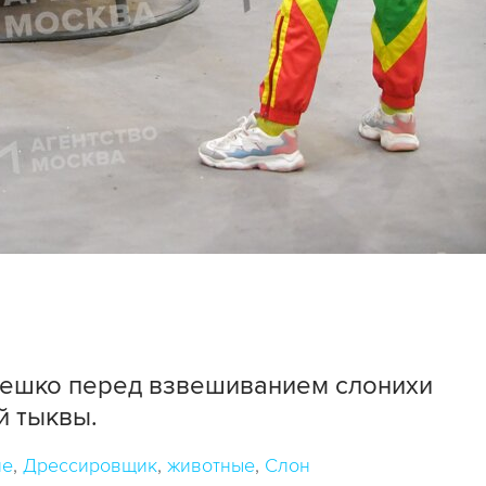
ешко перед взвешиванием слонихи
й тыквы.
ие
Дрессировщик
животные
Слон