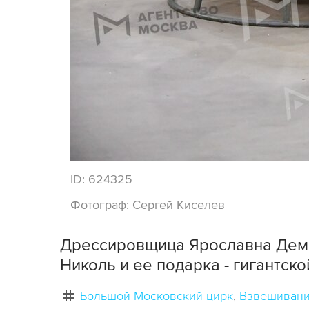
ID:
624325
Фотограф:
Сергей Киселев
Дрессировщица Ярославна Дем
Николь и ее подарка - гигантско
Большой Московский цирк
Взвешиван