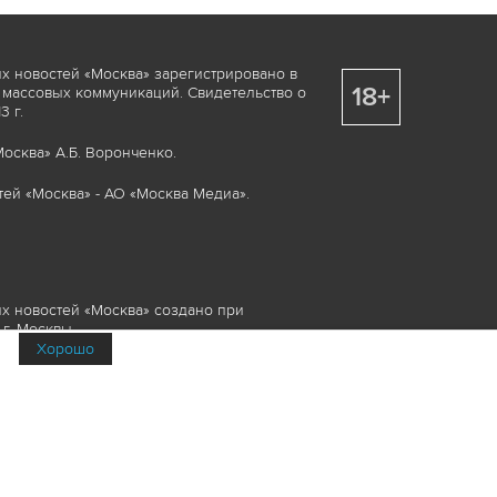
х новостей «Москва» зарегистрировано в
18+
 массовых коммуникаций. Свидетельство о
 г.
осква» А.Б. Воронченко.
ей «Москва» - АО «Москва Медиа».
х новостей «Москва» создано при
г. Москвы.
Хорошо
няемые элементы, включая, но, не
изображения и пр., которые охраняются в
и смежных правах. Любое использование
ие или опубликование, обязательно должно
Медиа», а также гиперссылкой на сайт
йта www.mskagency.ru не допускается.